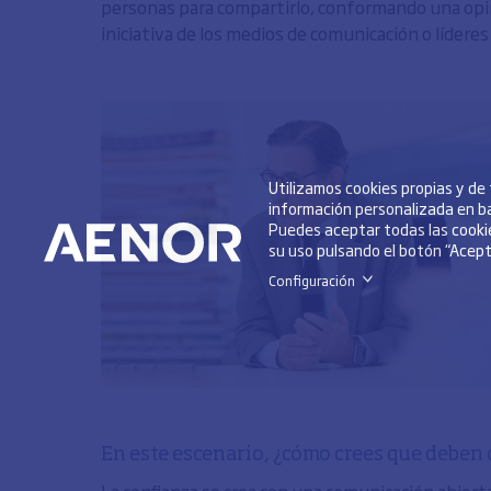
personas para compartirlo, conformando una opin
iniciativa de los medios de comunicación o líderes
Utilizamos cookies propias y de
información personalizada en ba
Puedes aceptar todas las cookie
su uso pulsando el botón “Acepta
Configuración
>
En este escenario, ¿cómo crees que deben 