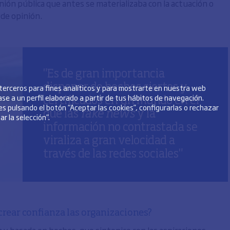
ión pública que antes se materializaba con la actuación o
 de opinión.
"Es de gran importancia
 terceros para fines analíticos y para mostrarte en nuestra web
disponer de hechos ciertos y
se a un perfil elaborado a partir de tus hábitos de navegación.
certificados en un mundo en el
s pulsando el botón “Aceptar las cookies”, configurarlas o rechazar
que las
fake news
y la
r la selección”.
información no contrastada se
viraliza a gran velocidad a
través de las redes sociales"
crear confianza las organizaciones?