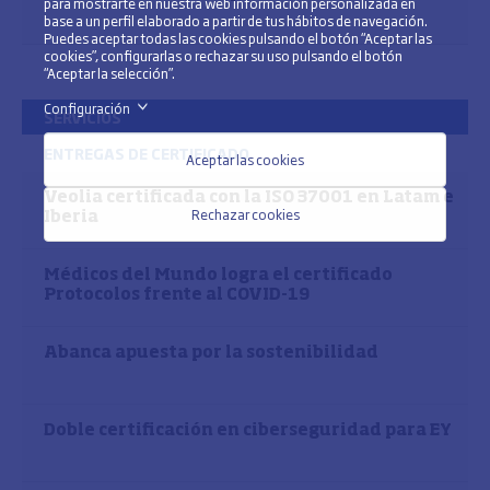
para mostrarte en nuestra web información personalizada en
base a un perfil elaborado a partir de tus hábitos de navegación.
Puedes aceptar todas las cookies pulsando el botón “Aceptar las
cookies”, configurarlas o rechazar su uso pulsando el botón
“Aceptar la selección”.
Configuración
>
SERVICIOS
ENTREGAS DE CERTIFICADO
Aceptar las cookies
Veolia certificada con la ISO 37001 en Latam e
Rechazar cookies
Iberia
Médicos del Mundo logra el certificado
Protocolos frente al COVID-19
Abanca apuesta por la sostenibilidad
Doble certificación en ciberseguridad para EY