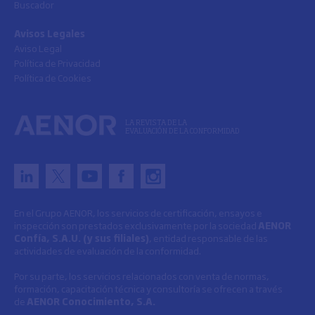
Buscador
Avisos Legales
Aviso Legal
Política de Privacidad
Política de Cookies
LA REVISTA DE LA
EVALUACIÓN DE LA CONFORMIDAD
En el Grupo AENOR, los servicios de certificación, ensayos e
inspección son prestados exclusivamente por la sociedad
AENOR
Confía, S.A.U. (y sus filiales)
, entidad responsable de las
actividades de evaluación de la conformidad.
Por su parte, los servicios relacionados con venta de normas,
formación, capacitación técnica y consultoría se ofrecen a través
de
AENOR Conocimiento, S.A.