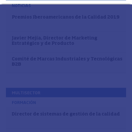
NOTICIAS
Premios Iberoamericanos de la Calidad 2019
Javier Mejía, Director de Marketing
Estratégico y de Producto
Comité de Marcas Industriales y Tecnológicas
B2B
MULTISECTOR
FORMACIÓN
Director de sistemas de gestión de la calidad