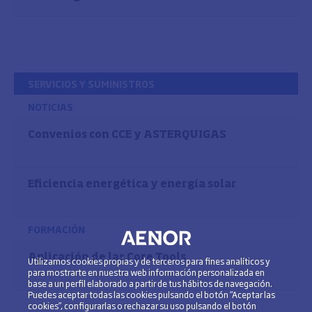
SERVICIOS Y SUMINISTROS
NOTICIAS
Convenios con CCE y ASTERQUIGAS
Eficiencia energética y energía solar
FORMACIÓN
Aplicación de las Core Tools
Utilizamos cookies propias y de terceros para fines analíticos y
para mostrarte en nuestra web información personalizada en
base a un perfil elaborado a partir de tus hábitos de navegación.
Puedes aceptar todas las cookies pulsando el botón “Aceptar las
cookies”, configurarlas o rechazar su uso pulsando el botón