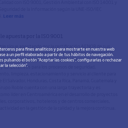
Calidad con ISO 9001, Gestión Ambiental con ISO 14001 y
Seguridad de la Información según la UNE-ISO/IEC
4.
Leer más
le apuesta por la ISO 9001
ble sigue apostando por la certificación AENOR de sus
 terceros para fines analíticos y para mostrarte en nuestra web
erciales en Centroamérica de acuerdo con la Norma ISO
se a un perfil elaborado a partir de tus hábitos de navegación.
ance de la certificación cubre la administración de centros
s pulsando el botón “Aceptar las cookies”, configurarlas o rechazar
r la selección”.
 y corporativos para los procesos de seguridad,
to, limpieza, estacionamiento y servicio al cliente para
de El Salvador, Honduras, Costa Rica, Panamá, Guatemala y
Grupo Roble cuenta con una larga trayectoria y es
como líder en Centroamérica en el desarrollo de proyectos
les, corporativos, hoteleros y de centros comerciales,
ctividad en la gestión de la calidad y la mejora continua.