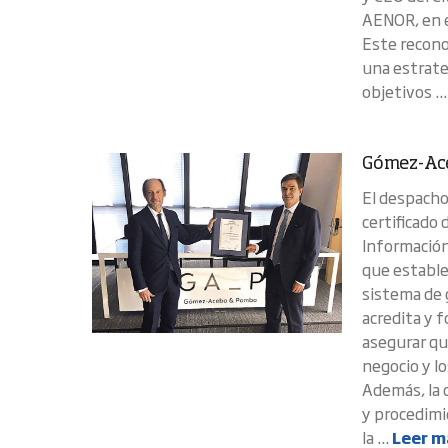
AENOR, en e
Este recono
una estrateg
objetivos ..
Gómez-Ace
El despach
certificado
Información
que estable
sistema de 
acredita y 
asegurar que
negocio y lo
Además, la 
y procedimi
la ...
Leer m