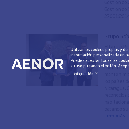
Gestión de 
Gestión de 
27001:201
Grupo Rob
El Grupo Ro
Utilizamos cookies propias y de
centros com
información personalizada en ba
9001. El alc
Puedes aceptar todas las cookie
su uso pulsando el botón “Acepta
comerciales
mantenimien
Configuración
>
los países 
Nicaragua. 
reconocida 
habitaciona
basando su a
Leer más