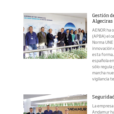
Gestión de
Algeciras
AENOR ha ot
(APBA) el ce
Norma UNE 1
innovación e
esta forma,
española en
sólo regula
marcha nue
vigilancia t
Seguridad
La empresa 
Andamur ha 