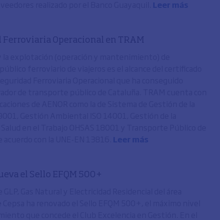
oveedores realizado por el Banco Guayaquil.
Leer más
 Ferroviaria Operacional en TRAM
y la explotación (operación y mantenimiento) de
úblico ferroviario de viajeros es el alcance del certificado
guridad Ferroviaria Operacional que ha conseguido
dor de transporte público de Cataluña. TRAM cuenta con
ficaciones de AENOR como la de Sistema de Gestión de la
 9001, Gestión Ambiental ISO 14001, Gestión de la
 Salud en el Trabajo OHSAS 18001 y Transporte Público de
e acuerdo con la UNE-EN 13816.
Leer más
ueva el Sello EFQM 500+
 GLP, Gas Natural y Electricidad Residencial del área
e Cepsa ha renovado el Sello EFQM 500+, el máximo nivel
miento que concede el Club Excelencia en Gestión. En el