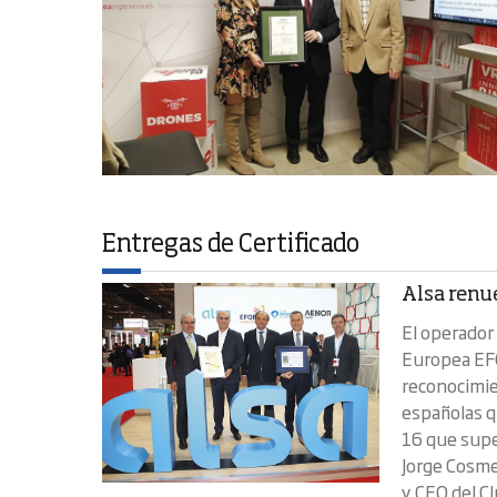
Entregas de Certificado
Alsa renu
El operador
Europea EF
reconocimie
españolas q
16 que supe
Jorge Cosmen
y CEO del C