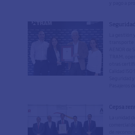
y pago a pr
Seguridad
La gestión 
transporte p
AENOR de Se
TRAM, opera
otras certi
Calidad ISO
Seguridad y
Pasajeros d
Cepsa ren
La unidad de
comercial d
de reconoci