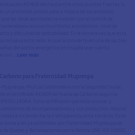
evaluación AENOR destacó entre otros puntos fuertes la
de un protocolo propio para la mejora de los procesos,
í que las ideas aportadas se evalúen por el comité de
 teniendoww en cuenta criterios económicos, nivel de
cto y dificultad de aplicabilidad. Es la tercera vez que esta
a renueva este sello, lo que la convierte en una de las tres
añías del sector energético en España que cuenta
 con ...
Leer más
 Carbono para Fraternidad-Muprespa
-Muprespa, Mutua Colaboradora con la Seguridad Social,
do el certificado AENOR de Huella de Carbono según la
N ISO 14064. Esta certificación permite conocer y
as emisiones de las organizaciones y sus productos, mejorar
ividad e incrementar la transparencia ante terceros. Este
 se suma a los ya obtenidos por Fraternidad-Muprespa de
 de Quejas y Reclamaciones con la Norma UNE-ISO 10002,