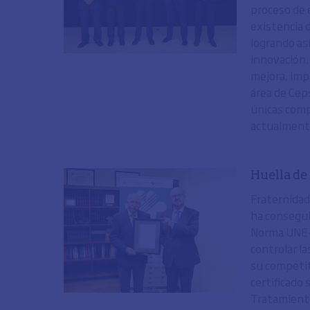
proceso de 
existencia 
logrando as
innovación,
mejora, impa
área de Ceps
únicas comp
actualmente
Huella de
Fraternidad
ha consegui
Norma UNE-E
controlar l
su competit
certificado
Tratamiento