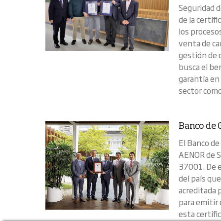
Seguridad d
de la certi
los proceso
venta de ca
gestión de 
busca el be
garantía en
sector como
Banco de 
El Banco de
AENOR de S
37001. De e
del país qu
acreditada 
para emitir
esta certif