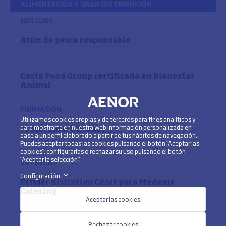
ALIMENTACIÓN Y GRAN DISTRIBUCIÓN
NOTICIAS
Atún de pesca responsable
Costa Food Group certificado en Bienestar
Animal
FORMACIÓN
Utilizamos cookies propias y de terceros para fines analíticos y
para mostrarte en nuestra web información personalizada en
Protocolo IFS Broker
base a un perfil elaborado a partir de tus hábitos de navegación.
Puedes aceptar todas las cookies pulsando el botón “Aceptar las
cookies”, configurarlas o rechazar su uso pulsando el botón
“Aceptar la selección”.
ENTREGAS
Configuración
>
Primer distintivo Cénit para Medems
Catering
Aceptar las cookies
Rechazar cookies