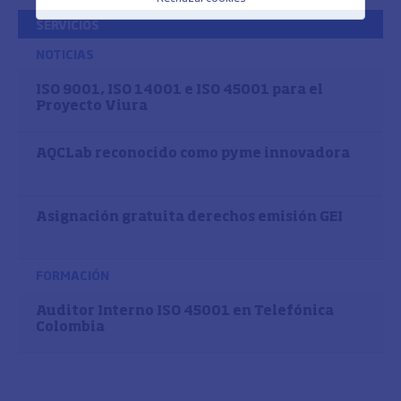
SERVICIOS
NOTICIAS
ISO 9001, ISO 14001 e ISO 45001 para el
Proyecto Viura
AQCLab reconocido como pyme innovadora
Asignación gratuita derechos emisión GEI
FORMACIÓN
Auditor Interno ISO 45001 en Telefónica
Colombia