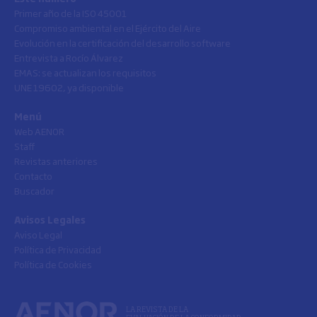
Primer año de la ISO 45001
Compromiso ambiental en el Ejército del Aire
Evolución en la certificación del desarrollo software
Entrevista a Rocío Álvarez
EMAS: se actualizan los requisitos
UNE 19602, ya disponible
Menú
Web AENOR
Staff
Revistas anteriores
Contacto
Buscador
Avisos Legales
Aviso Legal
Política de Privacidad
Política de Cookies
LA REVISTA DE LA