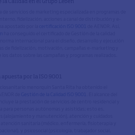
 la Calidad en el Grupo Leben
a de servicios de marketing especializada en programas de
terno, fidelización, acciones a canal de distribución y e-
a apostado por la
certificación ISO 9001
de AENOR. Así,
en
ha conseguido el certificado de Gestión de la calidad
norma internacional para el diseño, desarrollo y ejecución
s de fidelización, motivación, campañas e-marketing y
de los datos sobre las campañas y programas realizados.
 apuesta por la ISO 9001
ociosanitario menorquín Santa Rita ha obtenido el
 AENOR de
Gestión de la Calidad ISO 9001
. El alcance del
incluye la prestación de servicios de centro residencial y
ía para personas autónomas y asistidas; esto es,
es (alojamiento y manutención), atención y cuidados
atención sanitaria (médico, enfermería, fisioterapia y
acional), y psicosocial (psicología, trabajador social,