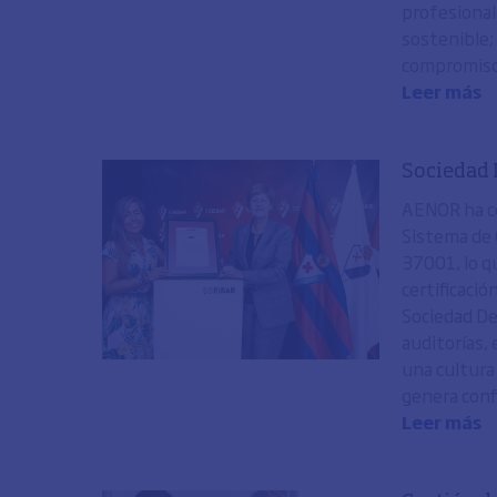
profesional
sostenible;
compromiso 
Leer más
Sociedad 
AENOR ha co
Sistema de
37001, lo q
certificació
Sociedad De
auditorías,
una cultura
genera confi
Leer más