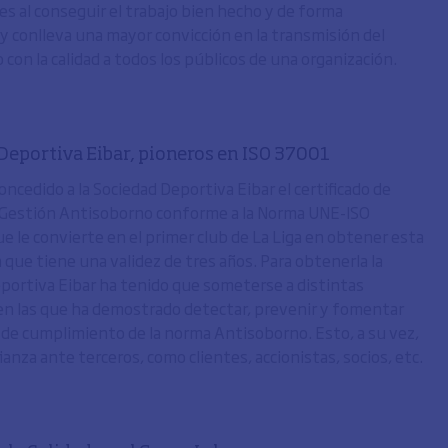
es al conseguir el trabajo bien hecho y de forma
 y conlleva una mayor convicción en la transmisión del
con la calidad a todos los públicos de una organización.
Deportiva Eibar, pioneros en ISO 37001
ncedido a la Sociedad Deportiva Eibar el certificado de
 Gestión Antisoborno conforme a la Norma UNE-ISO
ue le convierte en el primer club de La Liga en obtener esta
n que tiene una validez de tres años. Para obtenerla la
portiva Eibar ha tenido que someterse a distintas
 en las que ha demostrado detectar, prevenir y fomentar
 de cumplimiento de la norma Antisoborno. Esto, a su vez,
anza ante terceros, como clientes, accionistas, socios, etc.