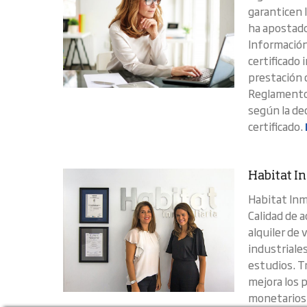
garanticen l
ha apostado
Información
certificado
prestación 
Reglamento 
según la dec
certificado.
Habitat I
Habitat Inm
Calidad de 
alquiler de 
industriales,
estudios. Tr
mejora los 
monetarios- 