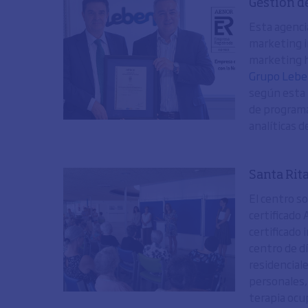
Gestión de
Esta agenci
marketing in
marketing h
Grupo Leb
según esta 
de programa
analíticas 
Santa Rita
El centro s
certificado
certificado 
centro de d
residencial
personales, 
terapia ocup