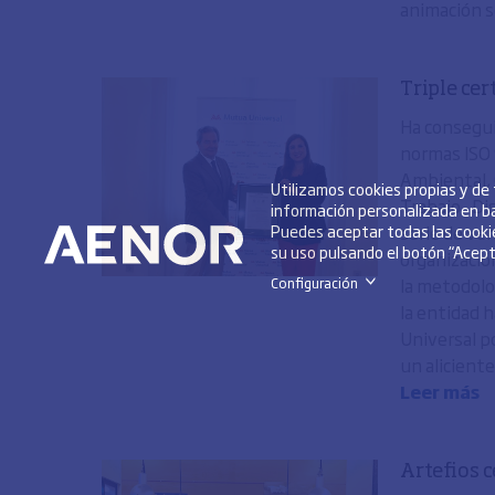
animación s
Triple ce
Ha consegui
normas ISO 
Ambiental, 
Utilizamos cookies propias y de
Trabajo. Di
información personalizada en ba
Puedes aceptar todas las cookie
serie de ven
su uso pulsando el botón “Acepta
organización
la metodolo
Configuración
>
la entidad h
Universal po
un alicient
Leer más
Artefios c