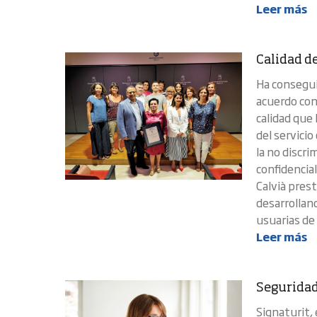
Leer más
Calidad de
Ha consegui
acuerdo con
calidad que
del servicio
la no discri
confidencial
Calvià prest
desarrolland
usuarias de 
Leer más
Seguridad
Signaturit,