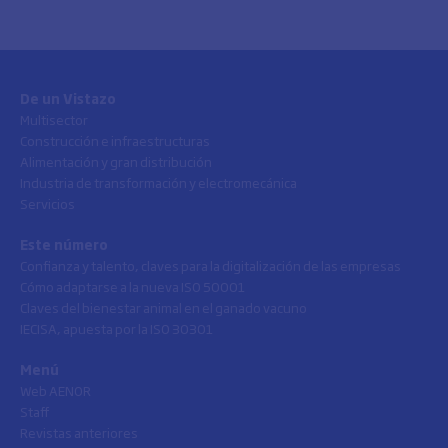
De un Vistazo
Multisector
Construcción e infraestructuras
Alimentación y gran distribución
Industria de transformación y electromecánica
Servicios
Este número
Confianza y talento, claves para la digitalización de las empresas
Cómo adaptarse a la nueva ISO 50001
Claves del bienestar animal en el ganado vacuno
IECISA, apuesta por la ISO 30301
Menú
Web AENOR
Staff
Revistas anteriores