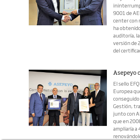
ininterrump
9001 de AEN
center con 
ha obtenido
auditoría, l
versión de 
del certific
Asepeyo c
El sello EF
Europea que
conseguido 
Gestión, tr
junto con A
que en 2008
ampliaría a
renovándolo