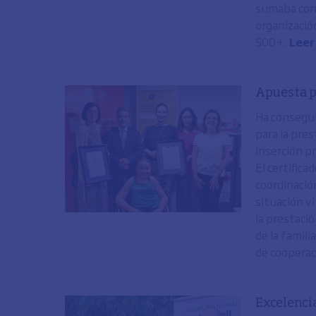
sumaba con 
organizació
500+.
Leer
Apuesta p
Ha consegui
para la pres
inserción p
El certific
coordinación
situación vi
la prestaci
de la famili
de cooperac
Excelenci