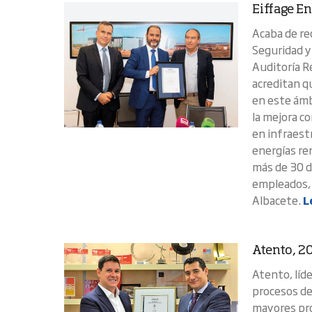
Eiffage En
Acaba de re
Seguridad y
Auditoría R
acreditan q
en este ámb
la mejora c
en infraest
energías ren
más de 30 d
empleados, 
Albacete.
L
Atento, 20
Atento, líde
procesos de
mayores pro