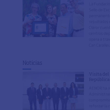
La Fundació 
Sello de Ex
permanente 
resultados 
Claror cuen
centros dep
opera a trav
Can Caralleu
Noticias
Visita del
Repúblic
AENOR ha re
Administrac
compromiso 
reforzar la