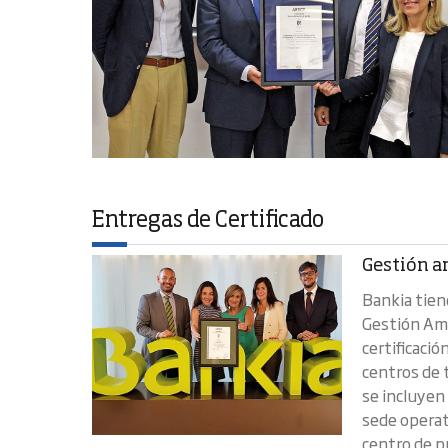
Entregas de Certificado
Gestión a
Bankia tien
Gestión Amb
certificació
centros de t
se incluyen 
sede operati
centro de pr