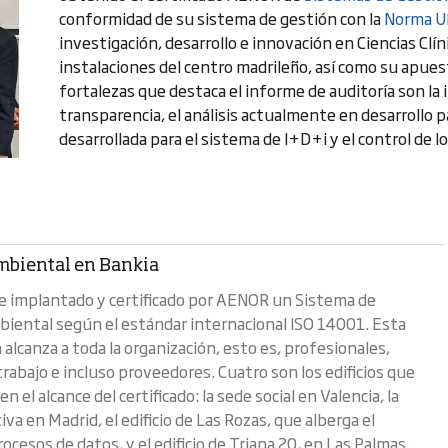
conformidad de su sistema de gestión con la
Norma U
investigación, desarrollo e innovación en Ciencias Clín
instalaciones del centro madrileño, así como su apues
fortalezas que destaca el informe de auditoría son la i
transparencia, el análisis actualmente en desarrollo 
desarrollada para el sistema de I+D+i y el control de l
mbiental en Bankia
e implantado y certificado por AENOR un Sistema de
iental según el estándar internacional ISO 14001. Esta
n alcanza a toda la organización, esto es, profesionales,
rabajo e incluso proveedores. Cuatro son los edificios que
en el alcance del certificado: la sede social en Valencia, la
va en Madrid, el edificio de Las Rozas, que alberga el
ocesos de datos, y el edificio de Triana 20, en Las Palmas.