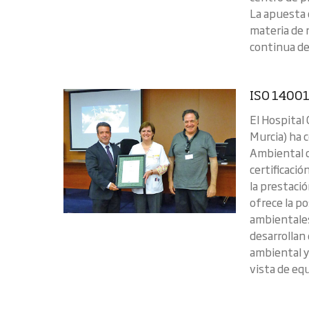
La apuesta 
materia de
continua d
ISO 14001
El Hospital
Murcia) ha 
Ambiental d
certificació
la prestació
ofrece la po
ambientales
desarrollan
ambiental y
vista de eq