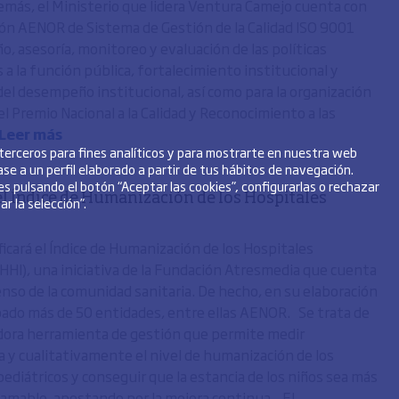
emás, el Ministerio que lidera Ventura Camejo cuenta con
ación AENOR de Sistema de Gestión de la Calidad ISO 9001
ño, asesoría, monitoreo y evaluación de las políticas
 a la función pública, fortalecimiento institucional y
del desempeño institucional, así como para la organización
l Premio Nacional a la Calidad y Reconocimiento a las
Leer más
 terceros para fines analíticos y para mostrarte en nuestra web
se a un perfil elaborado a partir de tus hábitos de navegación.
s pulsando el botón “Aceptar las cookies”, configurarlas o rechazar
el Índice de Humanización de los Hospitales
r la selección”.
icará el Índice de Humanización de los Hospitales
(IHHI), una iniciativa de la Fundación Atresmedia que cuenta
enso de la comunidad sanitaria. De hecho, en su elaboración
pado más de 50 entidades, entre ellas AENOR. Se trata de
ora herramienta de gestión que permite medir
a y cualitativamente el nivel de humanización de los
pediátricos y conseguir que la estancia de los niños sea más
 amable, apostando por la mejora continua. El