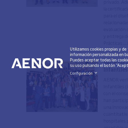
privado. Ad
la certific
para el dise
relacionadas
evaluación 
y entrega de
Prácticas ...
Utilizamos cookies propias y de
información personalizada en ba
Puedes aceptar todas las cookie
Verificar 
su uso pulsando el botón “Acepta
Infantiles
Configuración
>
AENOR verif
Infantiles 
con el cons
han partici
una innovad
cuantitativ
hospitales 
agradable y