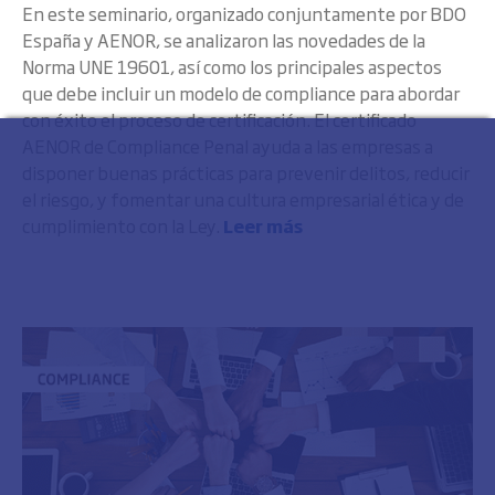
En este seminario, organizado conjuntamente por BDO
España y AENOR, se analizaron las novedades de la
Norma UNE 19601, así como los principales aspectos
que debe incluir un modelo de compliance para abordar
con éxito el proceso de certificación. El certificado
AENOR de Compliance Penal ayuda a las empresas a
disponer buenas prácticas para prevenir delitos, reducir
el riesgo, y fomentar una cultura empresarial ética y de
cumplimiento con la Ley.
Leer más