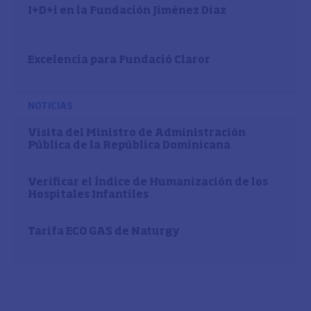
I+D+i en la Fundación Jiménez Díaz
Excelencia para Fundació Claror
NOTICIAS
Visita del Ministro de Administración
Pública de la República Dominicana
Verificar el Índice de Humanización de los
Hospitales Infantiles
Tarifa ECO GAS de Naturgy