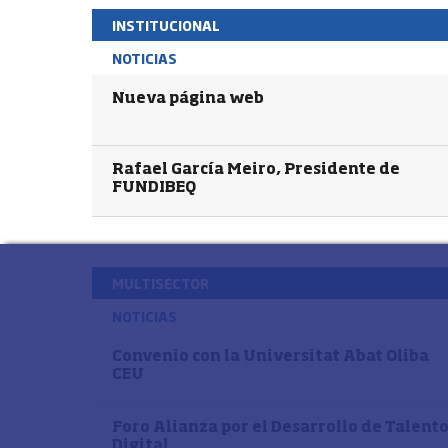
INSTITUCIONAL
NOTICIAS
Nueva página web
Rafael García Meiro, Presidente de
FUNDIBEQ
MULTISECTOR
NOTICIAS
Convenio con la Universitat Abat Oliba
CEU
Foro Alianza por el Desarrollo de Talent
Digital