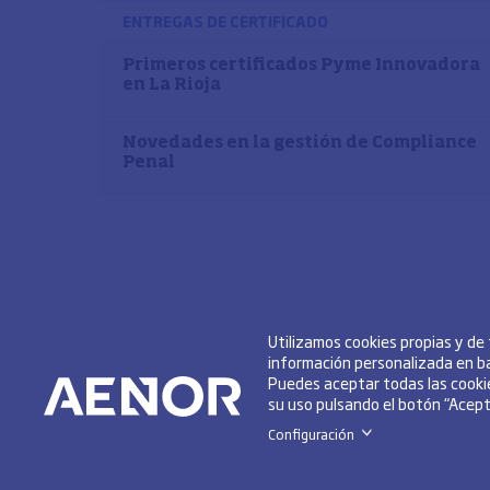
ENTREGAS DE CERTIFICADO
Primeros certificados Pyme Innovadora
en La Rioja
Novedades en la gestión de Compliance
Penal
Utilizamos cookies propias y de
información personalizada en ba
Puedes aceptar todas las cookie
su uso pulsando el botón “Acepta
Configuración
>