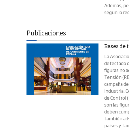
Además, per
según lo re
Publicaciones
Bases de t
La Asociaci
detectado q
figuras no 
Tensión (RE
campaña de 
Industria, 
de Control 
son las fig
deben cumpl
también adv
países y tam