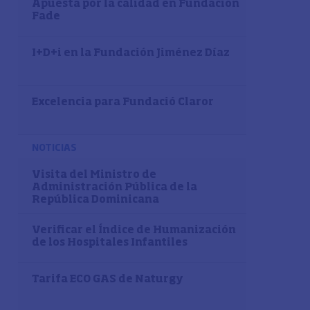
Apuesta por la calidad en Fundación
Fade
I+D+i en la Fundación Jiménez Díaz
Excelencia para Fundació Claror
NOTICIAS
Visita del Ministro de
Administración Pública de la
República Dominicana
Verificar el Índice de Humanización
de los Hospitales Infantiles
Tarifa ECO GAS de Naturgy