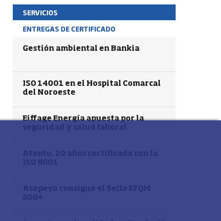
SERVICIOS
ENTREGAS DE CERTIFICADO
Gestión ambiental en Bankia
ISO 14001 en el Hospital Comarcal
del Noroeste
Eiffage Energía apuesta por la
seguridad y salud laboral
Atento, 20 años certificada con la
ISO 9001
Asepeyo consigue el Sello EFQM
500+