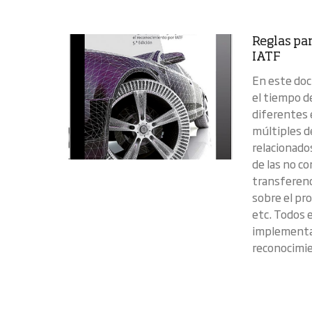
Reglas pa
IATF
En este doc
el tiempo de
diferentes 
múltiples d
relacionados
de las no c
transferenci
sobre el pro
etc. Todos e
implementac
reconocimien