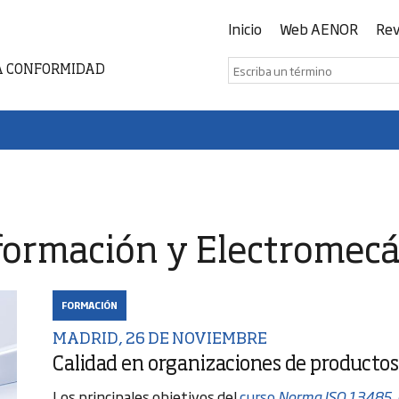
Inicio
Web AENOR
Rev
A CONFORMIDAD
formación y Electromec
FORMACIÓN
MADRID, 26 DE NOVIEMBRE
Calidad en organizaciones de productos
Los principales objetivos del
curso
Norma ISO 13485. G