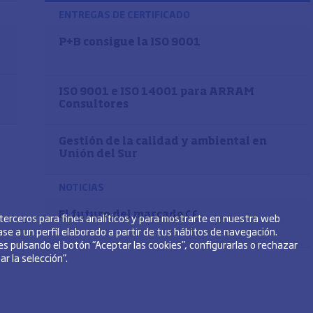
ENTREGAS DE CERTIFICADO
P+B consigue la ISO 9001
ISO 9001 e ISO 14001 para ARRAM
Consultores
Gestión de la calidad y ambiental en
Unión del Sur
NOTICIAS
El futuro del marcado
 terceros para fines analíticos y para mostrarte en nuestra web
se a un perfil elaborado a partir de tus hábitos de navegación.
s pulsando el botón “Aceptar las cookies”, configurarlas o rechazar
r la selección”.