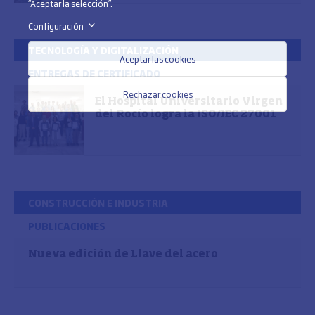
“Aceptar la selección”.
Configuración
>
TECNOLOGÍA Y DIGITALIZACIÓN
Aceptar las cookies
ENTREGAS DE CERTIFICADO
Rechazar cookies
El Hospital Universitario Virgen
del Rocío logra la ISO/IEC 27001
CONSTRUCCIÓN E INDUSTRIA
PUBLICACIONES
Nueva edición de Llave del acero