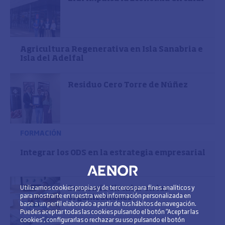
Agricultura Regenerativa en Isla Sanabria e
Isla del Adelfal
Residuo Cero Torre de Núñez
FORMACIÓN
Integrar los ODS en la estrategia empresarial
Utilizamos cookies propias y de terceros para fines analíticos y
Economía Circular en las
para mostrarte en nuestra web información personalizada en
organizaciones
base a un perfil elaborado a partir de tus hábitos de navegación.
Puedes aceptar todas las cookies pulsando el botón “Aceptar las
cookies”, configurarlas o rechazar su uso pulsando el botón