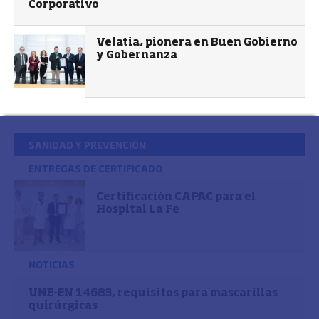
Corporativo
Velatia, pionera en Buen Gobierno
y Gobernanza
SANIDAD Y PREVENCIÓN
ENTREGAS DE CERTIFICADO
Certificación CAPAC para el
Hospital La Fe
NOTICIAS
UNE-EN 14683, requisitos para mascarillas
quirúrgicas