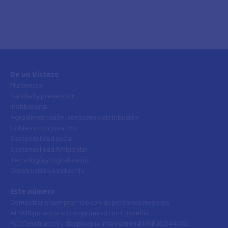
De un Vistazo
Multisector
Sanidad y prevención
Institucional
Agroalimentación, consumo y distribución
Gobierno Corporativo
Sostenibilidad social
Sostenibilidad Ambiental
Tecnología y Digitalización
Construcción e Industria
Este número
Demostrar el compromiso con las personas mayores
AENOR potencia su compromiso con Colombia
FCC Construcción, despliegue internacional UNE-ISO 44001