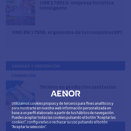
UNE 178510, empresa turística
inteligente
UNE-EN 17558, ergonomía de los conjuntos EPI
SANIDAD Y PREVENCIÓN
FORMACIÓN
Técnico en productos sanitarios
Utilizamos cookies propias y de terceros para fines analíticos y
para mostrarte en nuestra web información personalizada en
base a un perfil elaborado a partir de tus hábitos de navegación.
Puedes aceptar todas las cookies pulsando el botón “Aceptar las
cookies”, configurarlas o rechazar su uso pulsando el botón
INSTITUCIONAL
“Aceptar la selección”.