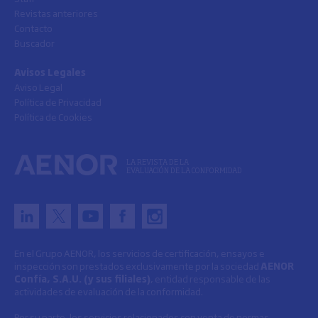
Revistas anteriores
Contacto
Buscador
Avisos Legales
Aviso Legal
Política de Privacidad
Política de Cookies
LA REVISTA DE LA
EVALUACIÓN DE LA CONFORMIDAD
En el Grupo AENOR, los servicios de certificación, ensayos e
inspección son prestados exclusivamente por la sociedad
AENOR
Confía, S.A.U. (y sus filiales)
, entidad responsable de las
actividades de evaluación de la conformidad.
Por su parte, los servicios relacionados con venta de normas,