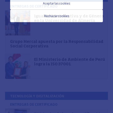
Aceptar las cookies
ENTREGAS DE CERTIFICADO
Rechazar cookies
Igualdad Retributiva y de Género
en la Universidad de Almería
Grupo Hercal apuesta por la Responsabilidad
Social Corporativa
El Ministerio de Ambiente de Perú
logra la ISO 37001
TECNOLOGÍA Y DIGITALIZACIÓN
ENTREGAS DE CERTIFICADO