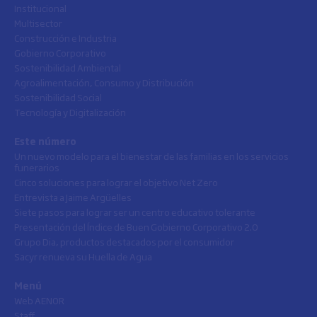
Institucional
Multisector
Construcción e Industria
Gobierno Corporativo
Sostenibilidad Ambiental
Agroalimentación, Consumo y Distribución
Sostenibilidad Social
Tecnología y Digitalización
Este número
Un nuevo modelo para el bienestar de las familias en los servicios
funerarios
Cinco soluciones para lograr el objetivo Net Zero
Entrevista a Jaime Argüelles
Siete pasos para lograr ser un centro educativo tolerante
Presentación del Índice de Buen Gobierno Corporativo 2.0
Grupo Dia, productos destacados por el consumidor
Sacyr renueva su Huella de Agua
Menú
Web AENOR
Staff