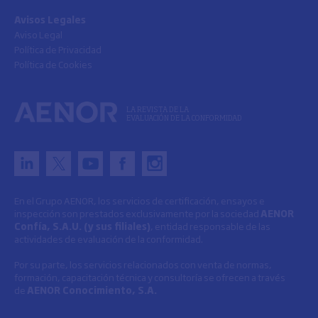
Avisos Legales
Aviso Legal
Política de Privacidad
Política de Cookies
LA REVISTA DE LA
EVALUACIÓN DE LA CONFORMIDAD
En el Grupo AENOR, los servicios de certificación, ensayos e
inspección son prestados exclusivamente por la sociedad
AENOR
Confía, S.A.U. (y sus filiales)
, entidad responsable de las
actividades de evaluación de la conformidad.
Por su parte, los servicios relacionados con venta de normas,
formación, capacitación técnica y consultoría se ofrecen a través
de
AENOR Conocimiento, S.A.