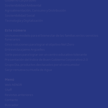
Sostenibilidad Ambiental
Agroalimentación, Consumo y Distribución
Sostenibilidad Social
Tecnología y Digitalización
Este número
Un nuevo modelo para el bienestar de las familias en los servicios
funerarios
Cinco soluciones para lograr el objetivo Net Zero
Entrevista a Jaime Argüelles
Siete pasos para lograr ser un centro educativo tolerante
Presentación del Índice de Buen Gobierno Corporativo 2.0
Grupo Dia, productos destacados por el consumidor
Sacyr renueva su Huella de Agua
Menú
Web AENOR
Staff
Revistas anteriores
Contacto
Buscador