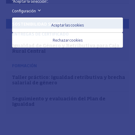
“Aceptar la selección”.
Configuración
>
SOSTENIBILIDAD SOCIAL
Aceptar las cookies
ENTREGAS DE CERTIFICADO
Rechazar cookies
Igualdad de Género y Retributiva para Caja
Rural Central
FORMACIÓN
Taller práctico: Igualdad retributiva y brecha
salarial de género
Seguimiento y evaluación del Plan de
Igualdad