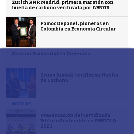
Zurich RNR Madrid, primera maratón con
huella de carbono verificada por AENOR
Famoc Depanel, pioneros en
Colombia en Economía Circular
Gestión Ambiental en Greenalia
Grupo Jumadi verifica su Huella
de Carbono
NOTICIAS
Presentación del certificado
Edificio Sostenible en REBUILD
2023