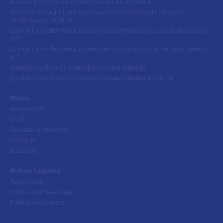
Buenas prácticas en el Hospital de La Candelaria
Zurich RNR Madrid, primera maratón con huella de carbono
verificada por AENOR
Granja Torre d’en Roca, pionera en certificación Leche Beta Caseína
A2
Granja Torre d’en Roca, pionera en certificación Leche Beta Caseína
A2
Compliance
Penal y Antisoborno para Naturgy
Igualdad de Género y Retributiva para Caja Rural Central
Menú
Web AENOR
Staff
Revistas anteriores
Contacto
Buscador
Avisos Legales
Aviso Legal
Política de Privacidad
Política de Cookies