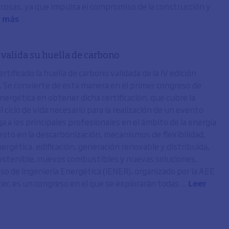
s cosas, ya que impulsa el compromiso de la construcción y
r más
valida su huella de carbono
tificado la huella de carbono validada de la IV edición
 Se convierte de esta manera en el primer congreso de
nergética en obtener dicha certificación, que cubre la
l ciclo de vida necesario para la realización de un evento
a a los principales profesionales en el ámbito de la energía
sto en la descarbonización, mecanismos de flexibilidad,
nergética, edificación, generación renovable y distribuida,
ostenible, nuevos combustibles y nuevas soluciones.
eso de Ingeniería Energética (iENER), organizado por la AEE
er, es un congreso en el que se explorarán todas ...
Leer