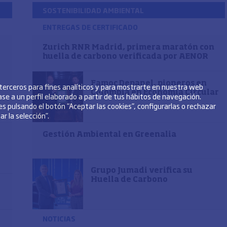
SOSTENIBILIDAD AMBIENTAL
ENTREGAS DE CERTIFICADO
Zurich RNR Madrid, primera maratón con
huella de carbono verificada por AENOR
Famoc Depanel, pioneros en
 terceros para fines analíticos y para mostrarte en nuestra web
Colombia en Economía Circular
se a un perfil elaborado a partir de tus hábitos de navegación.
s pulsando el botón “Aceptar las cookies”, configurarlas o rechazar
r la selección”.
Gestión Ambiental en Greenalia
Grupo Jumadi verifica su
Huella de Carbono
NOTICIAS