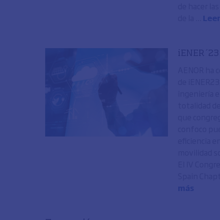
de hacer la
de la ...
Lee
iENER´23 
AENOR ha cer
de iENER23,
ingeniería e
totalidad de
que congreg
confoco pue
eficiencia e
movilidad s
El IV Congr
Spain Chapt
más