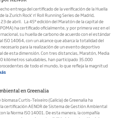
a por AENOR
ho entrega del certificado de la verificación de la Huella
e la Zurich Rock' n' Roll Running Series de Madrid,
 23 de abril. La 45º edición del Maratón de la capital de
OMA) ha certificado oficialmente, y por primera vez en el
rnacional, su huella de carbono de acuerdo con el estándar
l ISO 14064, con un alcance que abarca la totalidad del
a necesario para la realización de un evento deportivo
al de esta dimensión. Con tres distancias, Maratón, Media
0 kilómetros saludables, han participado 35.000
procedentes de todo el mundo, lo que refleja la magnitud
más
mbiental en Greenalia
 biomasa Curtis-Teixeiro (Galicia) de Greenalia ha
la certificación AENOR de Sistema de Gestión Ambiental
con la Norma ISO 14001. De esta manera, la compañía