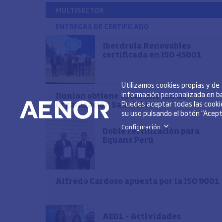
MULTISECTOR
ENTREGAS DE CERTIFICADO
Iberdrola Renovables
certificada en ISO 45001
Utilizamos cookies propias y de
información personalizada en ba
Ilunion obtiene el certificado de
Puedes aceptar todas las cookie
Organización Saludable
su uso pulsando el botón “Acepta
Configuración
>
Doble certificación para
Equans Perú
Alfredo Cardoso apuesta por la ISO 9001
AEDL – Actividades