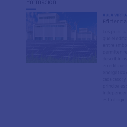
Formación
AULA VIRTUA
Eficiencia
Los princip
que el edif
entre ambos
permiten re
describir l
en edificios
energético 
cada caso; 
principales
independenci
está dirigido