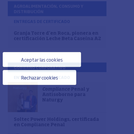
AGROALIMENTACIÓN, CONSUMO Y
DISTRIBUCIÓN
ENTREGAS DE CERTIFICADO
Granja Torre d’en Roca, pionera en
certificación Leche Beta Caseína A2
Aceptar las cookies
GOBIERNO CORPORATIVO
Rechazar cookies
ENTREGAS DE CERTIFICADO
Compliance
Penal y
Antisoborno para
Naturgy
Soltec Power Holdings, certificada
en Compliance Penal