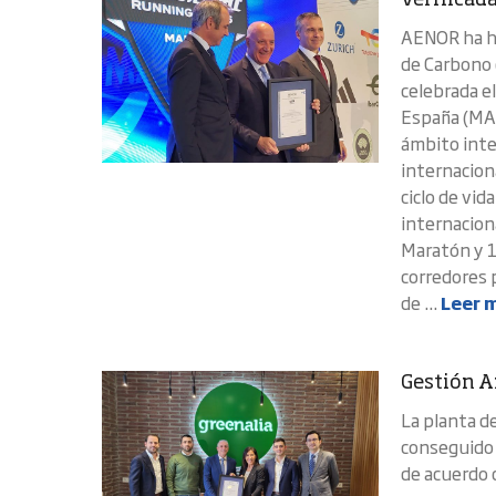
verificad
AENOR ha hec
de Carbono d
celebrada el
España (MAP
ámbito inte
internaciona
ciclo de vid
internacion
Maratón y 1
corredores 
de ...
Leer 
Gestión A
La planta de
conseguido 
de acuerdo 