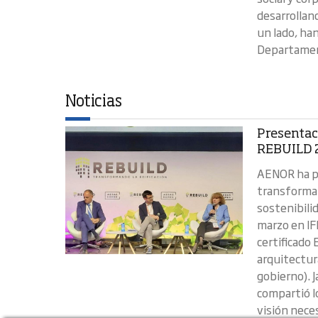
desarrollan
un lado, han
Departamen
Noticias
Presentaci
REBUILD 
AENOR ha pa
transformar 
sostenibilid
marzo en I
certificado 
arquitectur
gobierno). J
compartió lo
visión nece