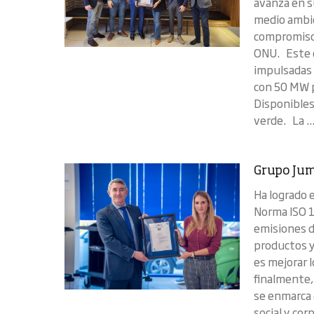
avanza en s
medio ambie
compromiso 
ONU. Este c
impulsadas 
con 50 MW p
Disponibles
verde. La ..
Grupo Jum
Ha logrado 
Norma ISO 14
emisiones de
productos y
es mejorar 
finalmente,
se enmarca 
social y co