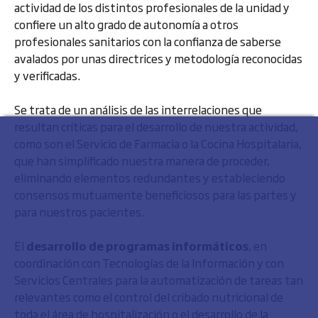
actividad de los distintos profesionales de la unidad y
confiere un alto grado de autonomía a otros
profesionales sanitarios con la confianza de saberse
avalados por unas directrices y metodología reconocidas
y verificadas.
Se trata de un análisis de las interrelaciones que
resultan críticas para el desarrollo de nuestra actividad,
como son el Servicio de Farmacia o la Cocina Hospitalaria,
que han simplificado nuestra manera de proceder,
eliminando elementos redundantes y estableciendo
consensos mutuamente beneficiosos para las partes y
para nuestros pacientes.
El
desarrollo de programas informáticos
, en
coordinación con Tecnologías de la Información y con
Servicios Centrales para la automatización de tareas tan
relevantes como el control del cribado nutricional de
toda el área de hospitalización o el desarrollo de la