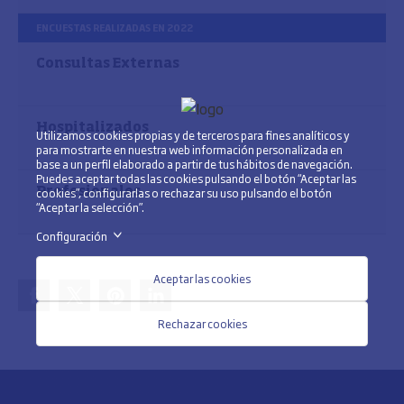
ENCUESTAS REALIZADAS EN 2022
Consultas Externas
Hospitalizados
Utilizamos cookies propias y de terceros para fines analíticos y
para mostrarte en nuestra web información personalizada en
base a un perfil elaborado a partir de tus hábitos de navegación.
Puedes aceptar todas las cookies pulsando el botón “Aceptar las
cookies”, configurarlas o rechazar su uso pulsando el botón
Profesionales
“Aceptar la selección”.
Configuración
>
Aceptar las cookies
Rechazar cookies