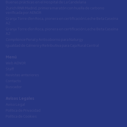
Buenas prácticas en el Hospital de La Candelaria
Zurich RNR Madrid, primera maratón con huella de carbono
verificada por AENOR
Granja Torre d’en Roca, pionera en certificación Leche Beta Caseína
A2
Granja Torre d’en Roca, pionera en certificación Leche Beta Caseína
A2
Compliance
Penal y Antisoborno para Naturgy
Igualdad de Género y Retributiva para Caja Rural Central
Menú
Web AENOR
Staff
Revistas anteriores
Contacto
Buscador
Avisos Legales
Aviso Legal
Política de Privacidad
Política de Cookies