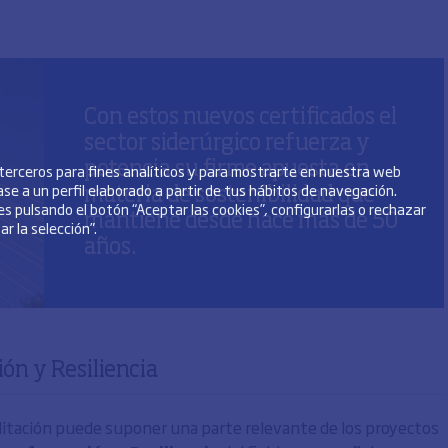
Con estos nuevos certificados el
sector siderúrgico refuerza y
potencia su firme apuesta en
 terceros para fines analíticos y para mostrarte en nuestra web
se a un perfil elaborado a partir de tus hábitos de navegación.
materia de sostenibilidad que
s pulsando el botón “Aceptar las cookies”, configurarlas o rechazar
mantiene desde hace más de 50
r la selección”.
años.
ón y Resiliencia
bilitación puede suponer una parte relevante de los proyectos