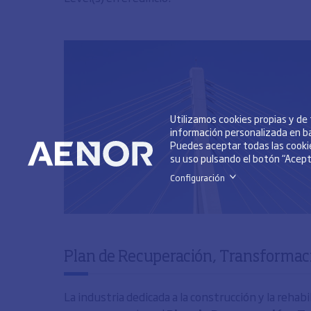
Utilizamos cookies propias y de
información personalizada en ba
Puedes aceptar todas las cookie
su uso pulsando el botón “Acepta
Configuración
>
Plan de Recuperación, Transformaci
La industria dedicada a la construcción y la reha