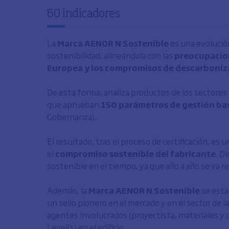
60 indicadores
La
Marca AENOR N Sostenible
es una evolución
sostenibilidad, alineándola con las
preocupacion
Europea y los compromisos de descarboniza
De esta forma, analiza productos de los sectores 
que aprueban
150 parámetros de gestión ba
Gobernanza)
.
El resultado, tras el proceso de certificación, es
el
compromiso sostenible del fabricante
. D
sostenible en el tiempo, ya que año a año se va 
Además, la
Marca AENOR N Sostenible
se esta
un sello pionero en el mercado y en el sector de 
agentes involucrados (proyectista, materiales y c
Level(s) en el edificio.