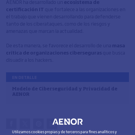
AENOR ha desarrollado un
ecosistema de
certificación IT
que fortalece a las organizaciones en
el trabajo que vienen desarrollando para defenderse
tanto de los ciberataques, como de los riesgos y
amenazas que marcan la actualidad.
De esta manera, se favorece el desarrollo de una
masa
crítica de organizaciones ciberseguras
que busca
disuadir a los hackers.
EN DETALLE
Modelo de Ciberseguridad y Privacidad de
AENOR
Utilizamos cookies propias y de terceros para fines analíticos y