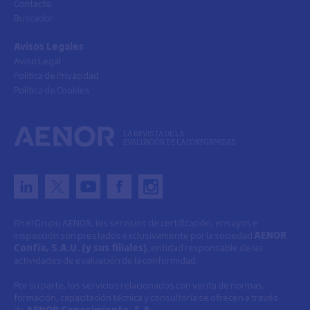
Contacto
Buscador
Avisos Legales
Aviso Legal
Política de Privacidad
Política de Cookies
LA REVISTA DE LA
EVALUACIÓN DE LA CONFORMIDAD
En el Grupo AENOR, los servicios de certificación, ensayos e
inspección son prestados exclusivamente por la sociedad
AENOR
Confía, S.A.U. (y sus filiales)
, entidad responsable de las
actividades de evaluación de la conformidad.
Por su parte, los servicios relacionados con venta de normas,
formación, capacitación técnica y consultoría se ofrecen a través
de
AENOR Conocimiento, S.A.