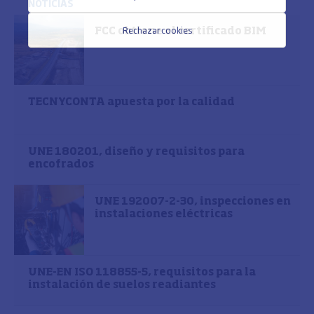
NOTICIAS
Rechazar cookies
FCC obtiene el certificado BIM
TECNYCONTA apuesta por la calidad
UNE 180201, diseño y requisitos para
encofrados
UNE 192007-2-30, inspecciones en
instalaciones eléctricas
UNE-EN ISO 118855-5, requisitos para la
instalación de suelos readiantes