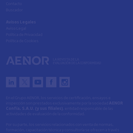
Contacto
Buscador
Avisos Legales
Aviso Legal
Política de Privacidad
Política de Cookies
LA REVISTA DE LA
EVALUACIÓN DE LA CONFORMIDAD
En el Grupo AENOR, los servicios de certificación, ensayos e
inspección son prestados exclusivamente por la sociedad
AENOR
Confía, S.A.U. (y sus filiales)
, entidad responsable de las
actividades de evaluación de la conformidad.
Por su parte, los servicios relacionados con venta de normas,
formación, capacitación técnica y consultoría se ofrecen a través