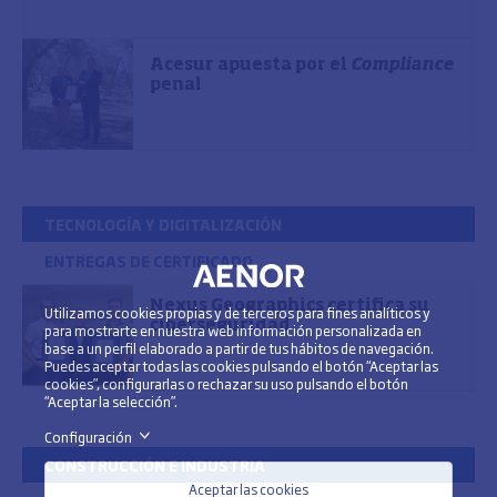
Acesur apuesta por el
Compliance
penal
TECNOLOGÍA Y DIGITALIZACIÓN
ENTREGAS DE CERTIFICADO
Nexus Geographics certifica su
Utilizamos cookies propias y de terceros para fines analíticos y
ciberseguridad
para mostrarte en nuestra web información personalizada en
base a un perfil elaborado a partir de tus hábitos de navegación.
Puedes aceptar todas las cookies pulsando el botón “Aceptar las
cookies”, configurarlas o rechazar su uso pulsando el botón
“Aceptar la selección”.
Configuración
>
CONSTRUCCIÓN E INDUSTRIA
Aceptar las cookies