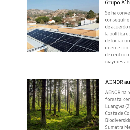
Grupo Albe
Se ha conve
conseguir e
de acuerdo 
la política
de lograr u
energético. 
de centro r
mayores au
AENOR aud
AENOR ha re
forestal ce
Luangwa (Za
Costa de Co
Biodiversid
Sumatra Mer