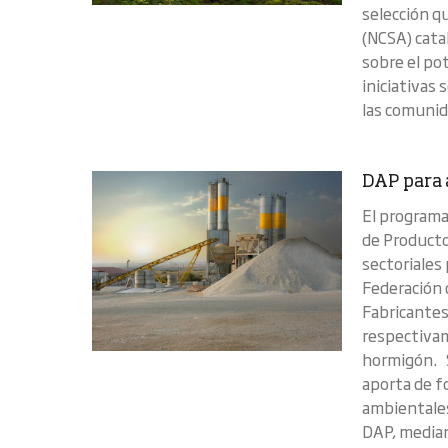
selección q
(NCSA) cata
sobre el po
iniciativas 
las comunida
DAP para 
El programa
de Producto
sectoriales 
Federación 
Fabricante
respectivam
hormigón. S
aporta de f
ambientales
DAP, mediant