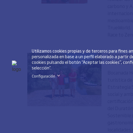
carbono y A
internacion
medioambien
TrueWorld. 
Race to Zero
Utilizamos cookies propias y de terceros para fines 
personalizada en base a un perfil elaborado a partir 
Bocanada 
cookies pulsando el botón “Aceptar las cookies”, conf
Sostenibl
selección”.
Bocanada Ho
Configuración
>
turística de
Estrategia 
social y amb
certificaci
del Duratón
Sostenible 
gastronomía
localidades 