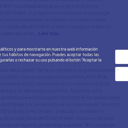
ENOR ha auditado este de acuerdo con la norma
al ISO 14064. El proyecto se enmarca en la estrategia
tal desarrollada por la empresa tecnológica balear
El certificado de AENOR se ha entregado en el evento
 celebrado en el ...
Leer más
analíticos y para mostrarte en nuestra web información
de tus hábitos de navegación. Puedes aceptar todas las
Hoces del Duratón certifica su Estrategia
igurarlas o rechazar su uso pulsando el botón “Aceptar la
e
ces del Duratón Se ha convertido en la primera empresa
 Castilla y León en conseguir el certificado AENOR de
Sostenible (ODS), mostrando así su compromiso ético,
iental, y de desarrollo sostenible. Asimismo, esta
ón acredita que la estrategia empresarial de Bocanada Hoces
 contribuye a la consecución de los Objetivos de Desarrollo
(ODS) de Naciones Unidas. Dedicada al turismo y la
, Bocanada Hoces del Duratón está ubicada en diversas
rurales de Segovia, donde llega a alcanzar 38 puestos de