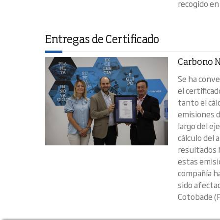
recogido en
Entregas de Certificado
Carbono N
Se ha conve
el certifica
tanto el cá
emisiones d
largo del ej
cálculo del 
resultados 
estas emisi
compañía ha
sido afecta
Cotobade (P