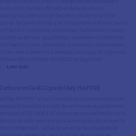
el certificado AENOR de Estrategia de Sostenibilidad y
 a los ODS. Carnavi, afincada en Ávila, asume su
idad con los Objetivos de Desarrollo Sostenible 2030
por las Naciones Unidas, y se compromete a activar planes
on 9 de los 17 objetivos sostenibles: hambre cero; salud y
igualdad de género; agua limpia y saneamiento; industria,
e infraestructuras; producción y consumos responsables;
l clima; vida submarina; y alianzas para lograr los objetivos.
dispone del certificado ISO 22000 de Seguridad
 ...
Leer más
 Carbono en la 40 Copa del Rey MAPFRE
del Rey MAPFRE se ha convertido en la primera regata del
alida oficialmente la huella de carbono de acuerdo con el
ternacional ISO 14064. El alcance de esta validación cubre
 del ciclo de vida necesario para la realización de un evento
e esta dimensión. Global Omnium se ha encargado de
 mediciones necesarias para el cálculo de la huella de