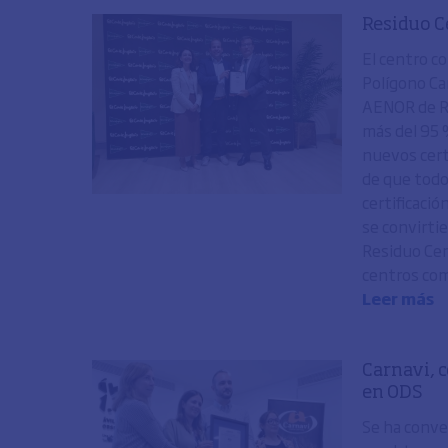
Residuo Ce
El centro co
Polígono Can
AENOR de Re
más del 95 
nuevos cert
de que todo
certificaci
se convirti
Residuo Cer
centros come
Leer más
Carnavi, c
en ODS
Se ha conve