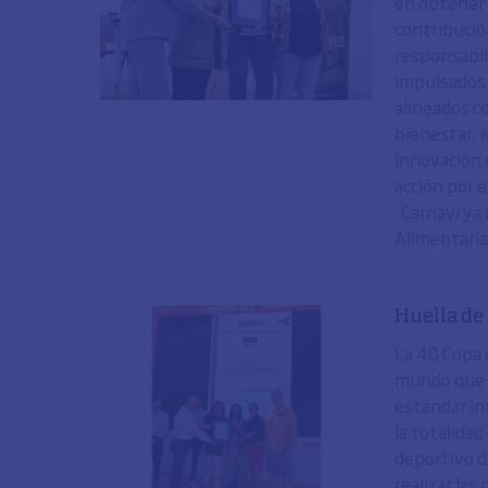
en obtener 
contribución
responsabil
impulsados 
alineados c
bienestar; 
innovación 
acción por e
Carnavi ya 
Alimentaria;
Huella de
La 40 Copa 
mundo que v
estándar in
la totalidad
deportivo d
realizar las