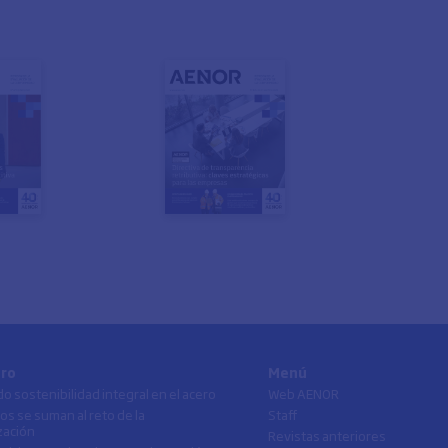
ro
Menú
 sostenibilidad integral en el acero
Web AENOR
os se suman al reto de la
Staff
zación
Revistas anteriores