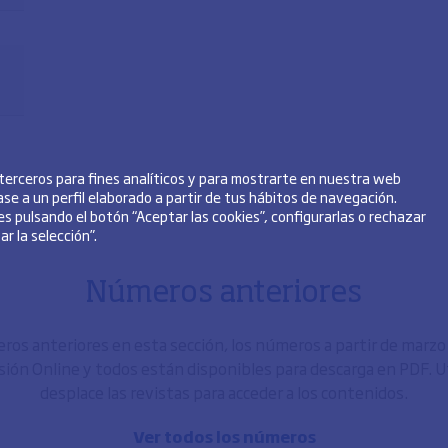
 terceros para fines analíticos y para mostrarte en nuestra web
se a un perfil elaborado a partir de tus hábitos de navegación.
s pulsando el botón “Aceptar las cookies”, configurarlas o rechazar
r la selección”.
Números anteriores
os anteriores en esta sección, los números a partir de marz
sión Online y todos están disponibles para descarga en PDF. Uti
desplace las revistas para acceder a los contenidos.
Ver todos los números