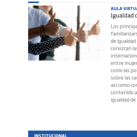
AULA VIRTU
Igualdad 
Los princip
familiarizar
de igualdad
conozcan la
internacion
entre mujer
como las pol
sobre las c
así como co
contenido a
igualdad de 
INSTITUCIONAL