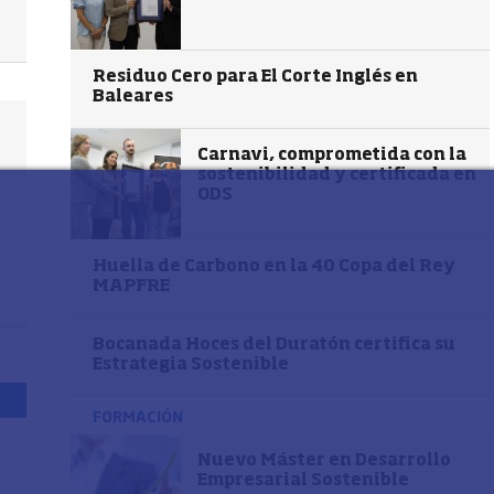
Residuo Cero para El Corte Inglés en
Baleares
Carnavi, comprometida con la
sostenibilidad y certificada en
ODS
Huella de Carbono en la 40 Copa del Rey
MAPFRE
Bocanada Hoces del Duratón certifica su
Estrategia Sostenible
FORMACIÓN
Nuevo Máster en Desarrollo
Empresarial Sostenible