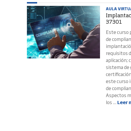
AULA VIRTUA
Implantac
37301
Este curso 
de complian
implantació
requisitos 
aplicación; 
sistema de 
certificaci
este curso 
de complian
Aspectos má
los ...
Leer 