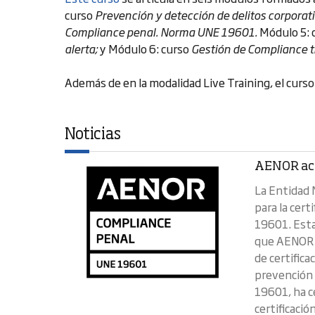
curso
Prevención y detección de delitos corporat
Compliance penal. Norma UNE 19601.
Módulo 5: 
alerta;
y Módulo 6: curso
Gestión de Compliance tr
Además de en la modalidad Live Training, el curs
Noticias
AENOR acr
La Entidad 
para la cer
19601. Esta
que AENOR v
de certifica
prevención 
19601, ha c
certificació