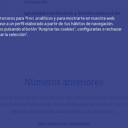
FORMACIÓN
Igualdad retributiva y brecha salarial de
 terceros para fines analíticos y para mostrarte en nuestra web
la
género
se a un perfil elaborado a partir de tus hábitos de navegación.
s pulsando el botón “Aceptar las cookies”, configurarlas o rechazar
r la selección”.
Números anteriores
os anteriores en esta sección, los números a partir de marz
sión Online y todos están disponibles para descarga en PDF. Uti
desplace las revistas para acceder a los contenidos.
Ver todos los números