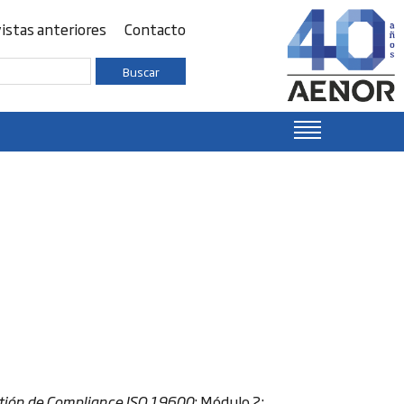
istas anteriores
Contacto
Buscar
tión de Compliance ISO 19600
; Módulo 2: