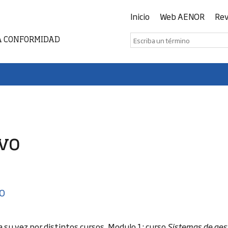
Inicio
Web AENOR
Rev
A CONFORMIDAD
ivo
IO
 su vez por distintos cursos. Modulo 1: curso
Sistemas de ges