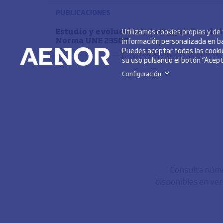
PUBLICACIONES
Utilizamos cookies propias y de
Estudio y evolución de los requisitos de 
información personalizada en ba
Norma UNE 23500
Puedes aceptar todas las cookie
su uso pulsando el botón “Acepta
Configuración
>
Consulta númer
disponibles en ver