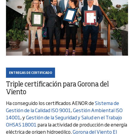
ENTREGAS DE CERTIFICADO
Triple certificación para Gorona del
Viento
Ha conseguido los certificados AENOR de
Sistema de
Gestión de la Calidad ISO 9001
,
Gestión Ambiental ISO
14001
, y
Gestión de la Seguridad y Salud en el Trabajo
OHSAS 18001
para la actividad de producción de energía
eléctrica de origen hidroeólico.
Gorona del Viento El