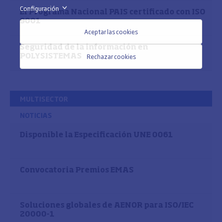
Configuración
>
El Programa Nacional PAIS certificado con ISO
9001
Aceptar las cookies
Seguridad de la información en
Rechazar cookies
POLYSISTEMAS
MULTISECTOR
NOTICIAS
Disponible la Especificación UNE 0061
Convocatoria Premios EMAS
Soluciones globales de AENOR para ISO/IEC
20000-1