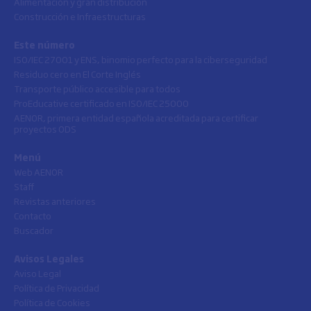
Alimentación y gran distribución
Construcción e Infraestructuras
Este número
ISO/IEC 27001 y ENS, binomio perfecto para la ciberseguridad
Residuo cero en El Corte Inglés
Transporte público accesible para todos
ProEducative certificado en ISO/IEC 25000
AENOR, primera entidad española acreditada para certificar
proyectos ODS
Menú
Web AENOR
Staff
Revistas anteriores
Contacto
Buscador
Avisos Legales
Aviso Legal
Política de Privacidad
Política de Cookies