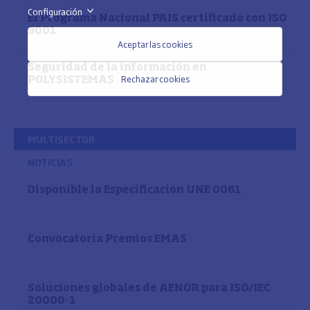
Configuración
>
El Programa Nacional PAIS certificado con ISO
9001
Aceptar las cookies
Seguridad de la información en
Rechazar cookies
POLYSISTEMAS
MULTISECTOR
NOTICIAS
Disponible la Especificación UNE 0061
Convocatoria Premios EMAS
Soluciones globales de AENOR para ISO/IEC
20000-1