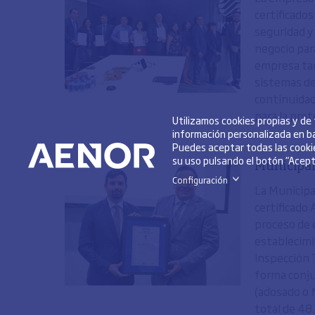
certificado
seguridad y
negocio par
empresa tam
sistemas de 
continuidad
para la prot
Utilizamos cookies propias y de
información personalizada en ba
Puedes aceptar todas las cookie
su uso pulsando el botón “Acepta
Municipal
Configuración
>
La Municipa
certificado
proceso de 
establecimi
Inspección 
forma conju
(adosado o f
total de 48