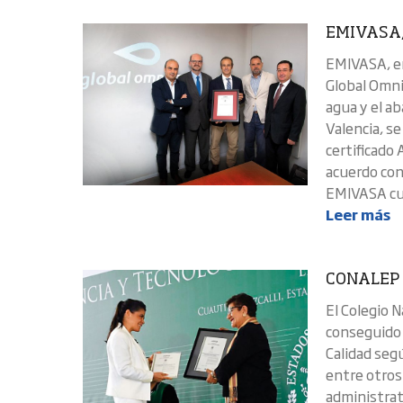
EMIVASA, 
EMIVASA, em
Global Omni
agua y el ab
Valencia, s
certificado
acuerdo con
EMIVASA cue
Leer más
CONALEP c
El Colegio 
conseguido 
Calidad segú
entre otros
administrati