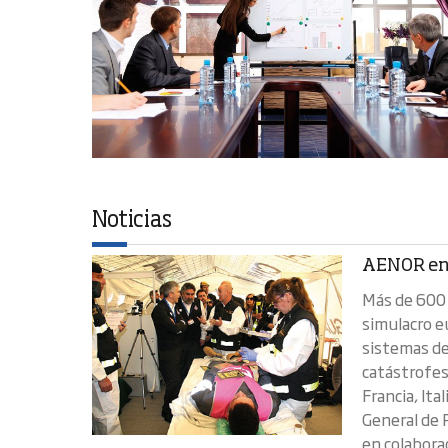
Noticias
AENOR en
Más de 600 
simulacro e
sistemas de
catástrofes
Francia, Ita
General de P
en colabora