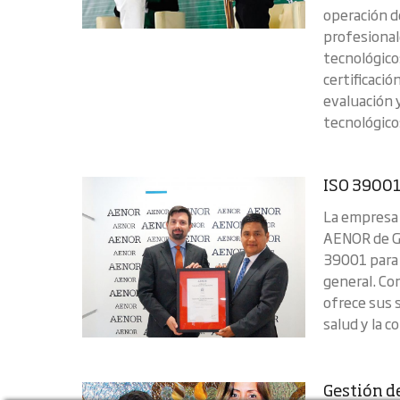
operación d
profesionale
tecnológico
certificaci
evaluación y
tecnológicos
ISO 39001
La empresa 
AENOR de Ge
39001 para 
general. Co
ofrece sus 
salud y la 
Gestión d