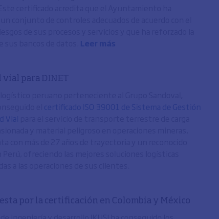
Este certificado acredita que el Ayuntamiento ha
un conjunto de controles adecuados de acuerdo con el
riesgos de sus procesos y servicios y que ha reforzado la
e sus bancos de datos.
Leer más
 vial para DINET
 logístico peruano perteneciente al Grupo Sandoval,
conseguido el
certificado ISO 39001 de Sistema de Gestión
d Vial
para el servicio de transporte terrestre de carga
ionada y material peligroso en operaciones mineras.
a con más de 27 años de trayectoria y un reconocido
n Perú, ofreciendo las mejores soluciones logísticas
as a las operaciones de sus clientes.
esta por la certificación en Colombia y México
de ingeniería y desarrollo IKUSI ha conseguido los