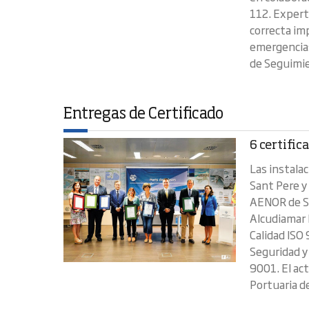
112. Expert
correcta im
emergencias
de Seguimie
Entregas de Certificado
6 certific
Las instala
Sant Pere y
AENOR de S
Alcudiamar h
Calidad ISO
Seguridad y 
9001. El act
Portuaria d