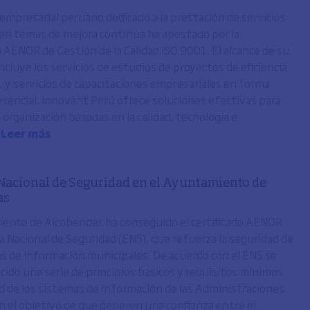
empresarial peruano dedicado a la prestación de servicios
 en temas de mejora continua ha apostado por la
n AENOR de Gestión de la Calidad ISO 9001. El alcance de su
incluye los servicios de estudios de proyectos de eficiencia
, y servicios de capacitaciones empresariales en forma
resencial. Innovant Perú ofrece soluciones efectivas para
 organización basadas en la calidad, tecnología e
.
Leer más
acional de Seguridad en el Ayuntamiento de
as
ento de Alcobendas ha conseguido el certificado AENOR
 Nacional de Seguridad (ENS), que refuerza la seguridad de
s de información municipales. De acuerdo con el ENS se
cido una serie de principios básicos y requisitos mínimos
d de los sistemas de información de las Administraciones
on el objetivo de que generen una confianza entre el