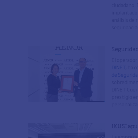
ciudadano. 
implantado 
análisis de 
seguridad d
Seguridad
El operador
DINET
, ha 
de Segurida
sobredimens
DINET Cuent
prestigio e
personalizad
IKUSI apu
La empresa 