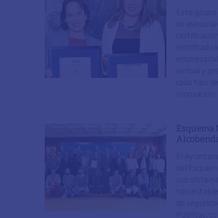
Este grupo 
de asesoría
certificació
certificado 
empresarial
virtual y p
cada tipo de
innovación
Esquema N
Alcobend
El Ayuntami
del Esquema
sus sistema
han estable
de segurida
Públicas, c