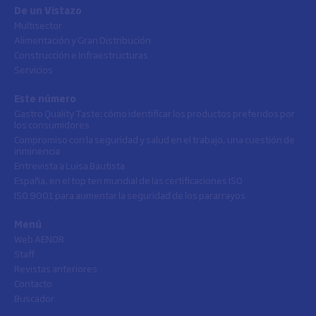
De un Vistazo
Multisector
Alimentación y Gran Distribución
Construcción e Infraestructuras
Servicios
Este número
Gastro Quality Taste: cómo identificar los productos preferidos por
los consumidores
Compromiso con la seguridad y salud en el trabajo, una cuestión de
inminencia
Entrevista a Luisa Bautista
España, en el top ten mundial de las certificaciones ISO
ISO 9001 para aumentar la seguridad de los pararrayos
Menú
Web AENOR
Staff
Revistas anteriores
Contacto
Buscador