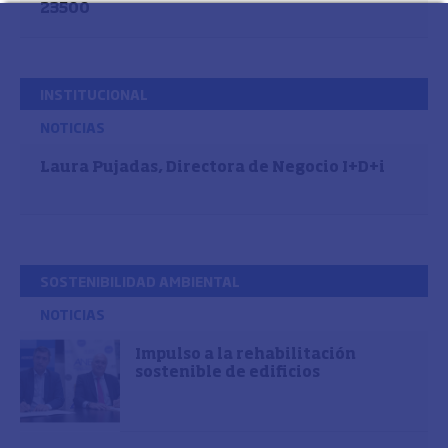
23500
INSTITUCIONAL
NOTICIAS
Laura Pujadas, Directora de Negocio I+D+i
SOSTENIBILIDAD AMBIENTAL
NOTICIAS
Impulso a la rehabilitación
sostenible de edificios