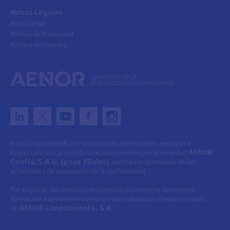
Avisos Legales
Aviso Legal
Política de Privacidad
Política de Cookies
LA REVISTA DE LA
EVALUACIÓN DE LA CONFORMIDAD
En el Grupo AENOR, los servicios de certificación, ensayos e
inspección son prestados exclusivamente por la sociedad
AENOR
Confía, S.A.U. (y sus filiales)
, entidad responsable de las
actividades de evaluación de la conformidad.
Por su parte, los servicios relacionados con venta de normas,
formación, capacitación técnica y consultoría se ofrecen a través
de
AENOR Conocimiento, S.A.