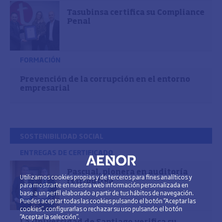
Tasubinsa certifica su Compliance
Penal
FORMACIÓN
Prevención de la corrupción en el entorno
empresarial
SOSTENIBILIDAD SOCIAL
ENTREGAS DE CERTIFICADO
Pascual, pionera en auditoría
Utilizamos cookies propias y de terceros para fines analíticos y
retributiva
para mostrarte en nuestra web información personalizada en
base a un perfil elaborado a partir de tus hábitos de navegación.
Puedes aceptar todas las cookies pulsando el botón “Aceptar las
cookies”, configurarlas o rechazar su uso pulsando el botón
“Aceptar la selección”.