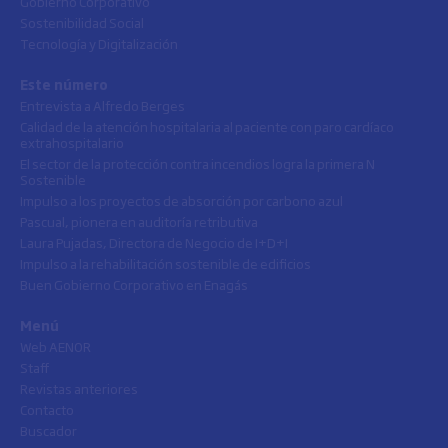
Gobierno Corporativo
Sostenibilidad Social
Tecnología y Digitalización
Este número
Entrevista a Alfredo Berges
Calidad de la atención hospitalaria al paciente con paro cardíaco
extrahospitalario
El sector de la protección contra incendios logra la primera N
Sostenible
Impulso a los proyectos de absorción por carbono azul
Pascual, pionera en auditoría retributiva
Laura Pujadas, Directora de Negocio de I+D+I
Impulso a la rehabilitación sostenible de edificios
Buen Gobierno Corporativo en Enagás
Menú
Web AENOR
Staff
Revistas anteriores
Contacto
Buscador