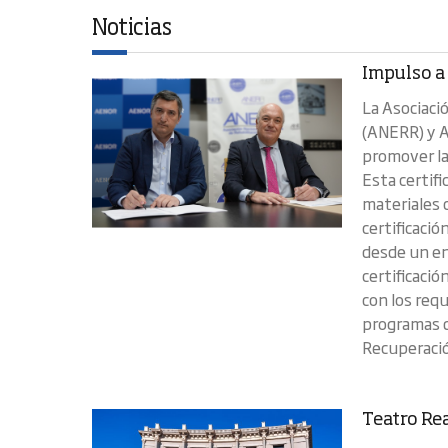
Noticias
Impulso a 
La Asociaci
(ANERR) y A
promover la 
Esta certifi
materiales 
certificaci
desde un en
certificació
con los req
programas d
Recuperación
Teatro Rea