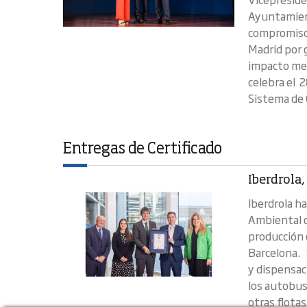
Ayuntamient
compromiso 
Madrid por g
impacto med
celebra el 2
Sistema de G
Entregas de Certificado
Iberdrola,
Iberdrola h
Ambiental d
producción 
Barcelona. 
y dispensac
los autobus
otras flotas