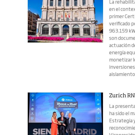
La rehabili
en el contex
primer Cert
verificado 
963.159 kWh
son documen
actuación d
energía equ
monetizar l
inversiones
aislamiento 
Zurich RN
La presentac
ha sido el m
Estrategia 
reconocimie
Vicepreside