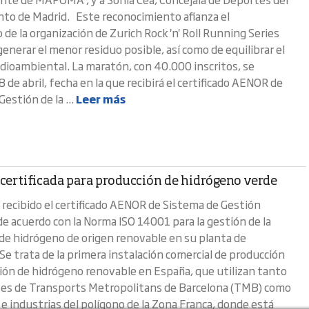
o de Madrid. Este reconocimiento afianza el
de la organización de Zurich Rock 'n' Roll Running Series
enerar el menor residuo posible, así como de equilibrar el
ioambiental. La maratón, con 40.000 inscritos, se
8 de abril, fecha en la que recibirá el certificado AENOR de
estión de la ...
Leer más
 certificada para producción de hidrógeno verde
a recibido el certificado AENOR de Sistema de Gestión
e acuerdo con la Norma ISO 14001 para la gestión de la
de hidrógeno de origen renovable en su planta de
Se trata de la primera instalación comercial de producción
ión de hidrógeno renovable en España, que utilizan tanto
es de Transports Metropolitans de Barcelona (TMB) como
 e industrias del polígono de la Zona Franca, donde está