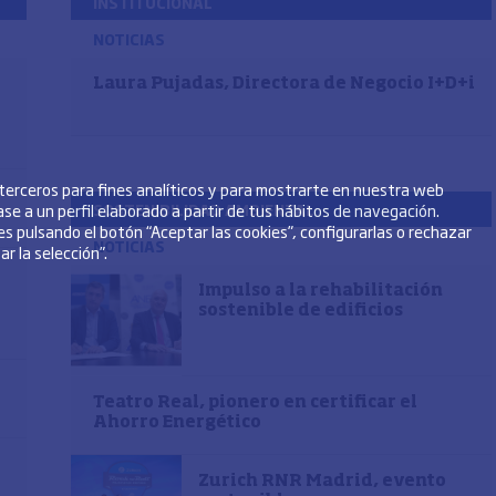
INSTITUCIONAL
NOTICIAS
Laura Pujadas, Directora de Negocio I+D+i
 terceros para fines analíticos y para mostrarte en nuestra web
se a un perfil elaborado a partir de tus hábitos de navegación.
SOSTENIBILIDAD AMBIENTAL
s pulsando el botón “Aceptar las cookies”, configurarlas o rechazar
NOTICIAS
r la selección”.
Impulso a la rehabilitación
sostenible de edificios
Teatro Real, pionero en certificar el
Ahorro Energético
Zurich RNR Madrid, evento