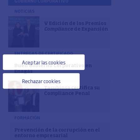
GOBIERNO CORPORATIVO
NOTICIAS
V Edición de los Premios
Compliance
de Expansión
ENTREGAS DE CERTIFICADO
Aceptar las cookies
Buen Gobierno Corporativo en
Enagás
Rechazar cookies
Tasubinsa certifica su
Compliance Penal
FORMACIÓN
Prevención de la corrupción en el
entorno empresarial