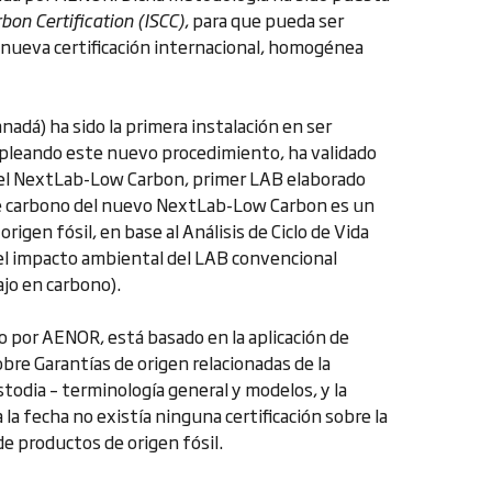
bon Certification (ISCC)
, para que pueda ser
a nueva certificación internacional, homogénea
adá) ha sido la primera instalación en ser
mpleando este nuevo procedimiento, ha validado
 del NextLab-Low Carbon, primer LAB elaborado
de carbono del nuevo NextLab-Low Carbon es un
igen fósil, en base al Análisis de Ciclo de Vida
 el impacto ambiental del LAB convencional
jo en carbono).
o por AENOR, está basado en la aplicación de
re Garantías de origen relacionadas de la
stodia – terminología general y modelos, y la
a fecha no existía ninguna certificación sobre la
de productos de origen fósil.