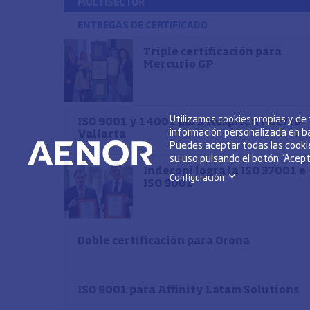
MULTISECTOR
ENTREGAS DE CERTIFICADO
Triple certificación para
Mercurio GP
Utilizamos cookies propias y de
ISO 9001 y 14001 para Hospiten Puerto
información personalizada en ba
Vallarta
Puedes aceptar todas las cookie
su uso pulsando el botón “Acepta
Indecopi logra la ISO 37001 e
Configuración
>
ISO 9001
Doble certificación para Orona
ISO 9001 para Affinity Latam Solutions