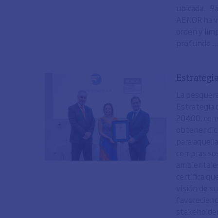
ubicada. Par
AENOR ha va
orden y limp
profundo ..
Estrategi
La pesquera
Estrategia 
20400, conv
obtener dic
para aquell
compras sos
ambientales
certifica q
visión de su
favoreciend
stakeholder