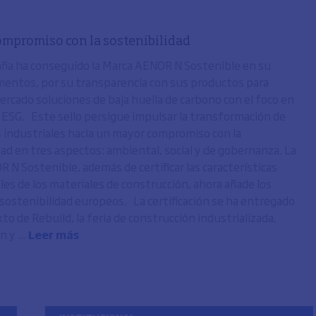
ompromiso con la sostenibilidad
ña ha conseguido la Marca AENOR N Sostenible en su
entos, por su transparencia con sus productos para
mercado soluciones de baja huella de carbono con el foco en
os ESG. Este sello persigue impulsar la transformación de
s industriales hacia un mayor compromiso con la
dad en tres aspectos: ambiental, social y de gobernanza. La
 N Sostenible, además de certificar las características
les de los materiales de construcción, ahora añade los
e sostenibilidad europeos. La certificación se ha entregado
to de Rebuild, la feria de construcción industrializada,
n y ...
Leer más