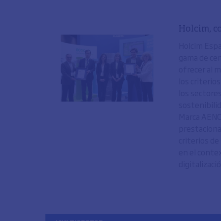
Holcim, c
Holcim Espa
gama de cem
ofrecer al 
los criteri
los sectore
sostenibili
Marca AENOR
prestaciona
criterios d
en el contex
digitalizació