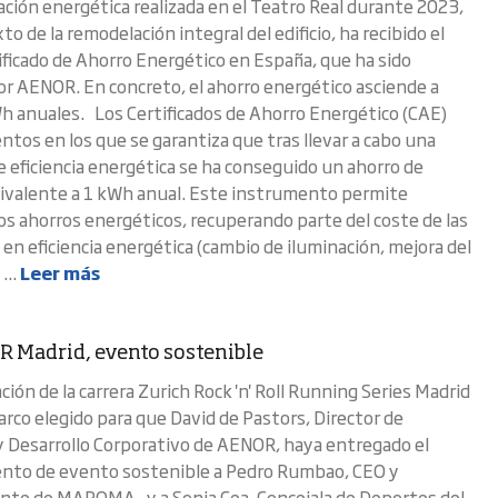
tación energética realizada en el Teatro Real durante 2023,
to de la remodelación integral del edificio, ha recibido el
ificado de Ahorro Energético en España, que ha sido
por AENOR. En concreto, el ahorro energético asciende a
 anuales. Los Certificados de Ahorro Energético (CAE)
tos en los que se garantiza que tras llevar a cabo una
e eficiencia energética se ha conseguido un ahorro de
ivalente a 1 kWh anual. Este instrumento permite
os ahorros energéticos, recuperando parte del coste de las
 en eficiencia energética (cambio de iluminación, mejora del
...
Leer más
R Madrid, evento sostenible
ión de la carrera Zurich Rock 'n' Roll Running Series Madrid
arco elegido para que David de Pastors, Director de
y Desarrollo Corporativo de AENOR, haya entregado el
nto de evento sostenible a Pedro Rumbao, CEO y
nte de MAPOMA , y a Sonia Cea, Concejala de Deportes del