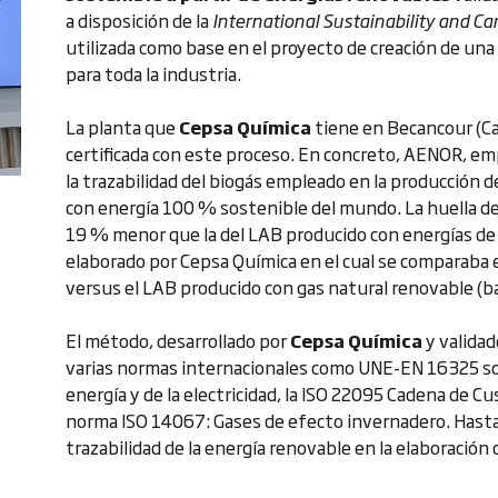
a disposición de la
International Sustainability and Car
utilizada como base en el proyecto de creación de un
para toda la industria.
La planta que
Cepsa Química
tiene en Becancour (Can
certificada con este proceso. En concreto, AENOR, e
la trazabilidad del biogás empleado en la producción
con energía 100 % sostenible del mundo. La huella 
19 % menor que la del LAB producido con energías de or
elaborado por Cepsa Química en el cual se comparaba
versus el LAB producido con gas natural renovable (ba
El método, desarrollado por
Cepsa Química
y validad
varias normas internacionales como UNE-EN 16325 sob
energía y de la electricidad, la ISO 22095 Cadena de Cu
norma ISO 14067: Gases de efecto invernadero. Hasta l
trazabilidad de la energía renovable en la elaboración 