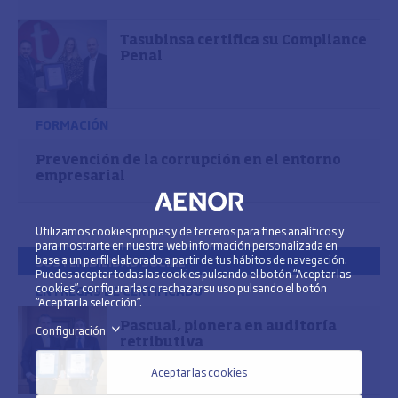
Tasubinsa certifica su Compliance
Penal
FORMACIÓN
Prevención de la corrupción en el entorno
empresarial
Utilizamos cookies propias y de terceros para fines analíticos y
para mostrarte en nuestra web información personalizada en
base a un perfil elaborado a partir de tus hábitos de navegación.
SOSTENIBILIDAD SOCIAL
Puedes aceptar todas las cookies pulsando el botón “Aceptar las
cookies”, configurarlas o rechazar su uso pulsando el botón
ENTREGAS DE CERTIFICADO
“Aceptar la selección”.
Pascual, pionera en auditoría
Configuración
>
retributiva
Aceptar las cookies