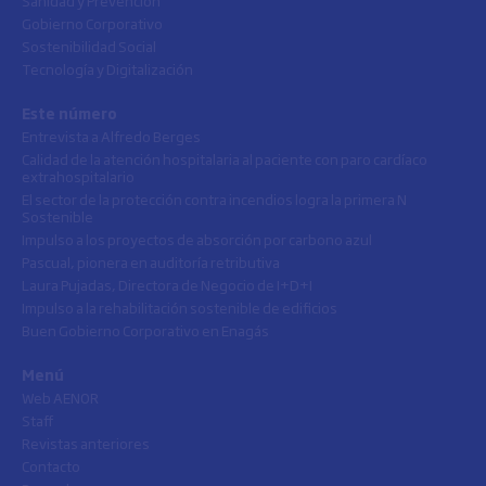
Gobierno Corporativo
Sostenibilidad Social
Tecnología y Digitalización
Este número
Entrevista a Alfredo Berges
Calidad de la atención hospitalaria al paciente con paro cardíaco
extrahospitalario
El sector de la protección contra incendios logra la primera N
Sostenible
Impulso a los proyectos de absorción por carbono azul
Pascual, pionera en auditoría retributiva
Laura Pujadas, Directora de Negocio de I+D+I
Impulso a la rehabilitación sostenible de edificios
Buen Gobierno Corporativo en Enagás
Menú
Web AENOR
Staff
Revistas anteriores
Contacto