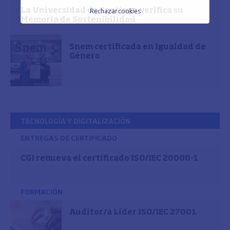
Rechazar cookies
La Universidad de Santiago verifica su
Memoria de Sostenibilidad
Snem certificada en Igualdad de
Género
TECNOLOGÍA Y DIGITALIZACIÓN
ENTREGAS DE CERTIFICADO
CGI renueva el certificado ISO/IEC 20000-1
FORMACIÓN
Auditor/a Líder ISO/IEC 27001