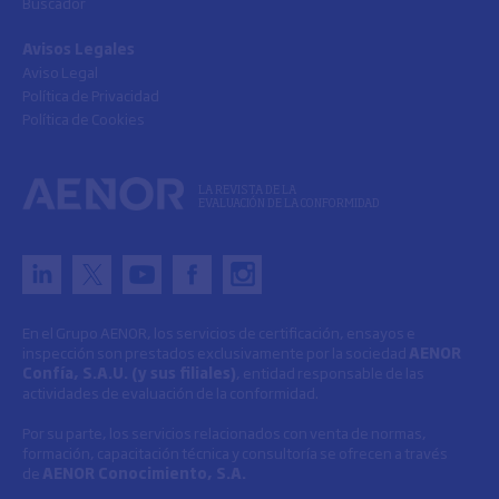
Buscador
Avisos Legales
Aviso Legal
Política de Privacidad
Política de Cookies
LA REVISTA DE LA
EVALUACIÓN DE LA CONFORMIDAD
En el Grupo AENOR, los servicios de certificación, ensayos e
inspección son prestados exclusivamente por la sociedad
AENOR
Confía, S.A.U. (y sus filiales)
, entidad responsable de las
actividades de evaluación de la conformidad.
Por su parte, los servicios relacionados con venta de normas,
formación, capacitación técnica y consultoría se ofrecen a través
de
AENOR Conocimiento, S.A.