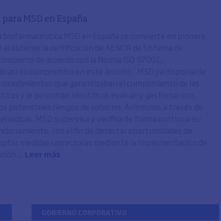
 para MSD en España
 biofarmacéutica MSD en España se convierte en pionera
r al obtener la certificación de AENOR de Sistema de
isoborno de acuerdo con la Norma ISO 37001,
o así su compromiso en este ámbito. MSD ya disponía de
 procedimientos que garantizaban el cumplimiento de las
icas y le permitían identificar, evaluar y gestionar con
los potenciales riesgos de soborno. Asimismo, a través de
periódicas, MSD supervisa y verifica de forma continua su
ncionamiento, con el fin de detectar oportunidades de
optar medidas correctoras mediante la implementación de
ción ...
Leer más
GOBIERNO CORPORATIVO