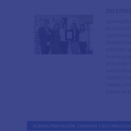
ISO 37001
La compañía
en su secto
Gestión Ant
demostrand
políticas y
buenas práct
antelación 
auditorías 
correcto fu
mejora y ad
planes de ac
AGROALIMENTACIÓN, CONSUMO Y DISTRIBUCIÓN