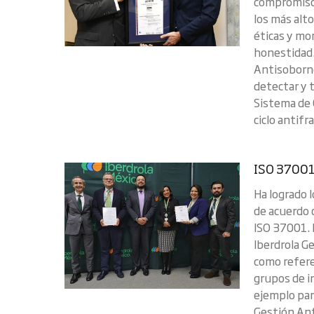
compromiso 
los más alt
éticas y mor
honestidad
Antisoborno
detectar y t
Sistema de 
ciclo antifr
ISO 37001
Ha logrado 
de acuerdo 
ISO 37001. 
Iberdrola G
como refere
grupos de i
ejemplo para
Gestión Ant