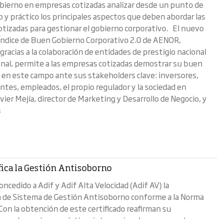
bierno en empresas cotizadas analizar desde un punto de
o y práctico los principales aspectos que deben abordar las
tizadas para gestionar el gobierno corporativo. El nuevo
Índice de Buen Gobierno Corporativo 2.0 de AENOR,
gracias a la colaboración de entidades de prestigio nacional
onal, permite a las empresas cotizadas demostrar su buen
n este campo ante sus stakeholders clave: inversores,
entes, empleados, el propio regulador y la sociedad en
vier Mejía, director de Marketing y Desarrollo de Negocio, y
s
fica la Gestión Antisoborno
ncedido a Adif y Adif Alta Velocidad (Adif AV) la
ón de Sistema de Gestión Antisoborno conforme a la Norma
Con la obtención de este certificado reafirman su