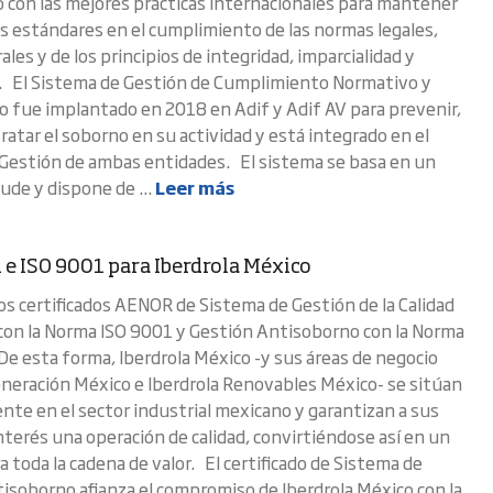
con las mejores prácticas internacionales para mantener
os estándares en el cumplimiento de las normas legales,
ales y de los principios de integridad, imparcialidad y
. El Sistema de Gestión de Cumplimiento Normativo y
 fue implantado en 2018 en Adif y Adif AV para prevenir,
ratar el soborno en su actividad y está integrado en el
Gestión de ambas entidades. El sistema se basa en un
aude y dispone de ...
Leer más
 e ISO 9001 para Iberdrola México
los certificados AENOR de Sistema de Gestión de la Calidad
con la Norma ISO 9001 y Gestión Antisoborno con la Norma
De esta forma, Iberdrola México -y sus áreas de negocio
eneración México e Iberdrola Renovables México- se sitúan
nte en el sector industrial mexicano y garantizan a sus
nterés una operación de calidad, convirtiéndose así en un
 toda la cadena de valor. El certificado de Sistema de
isoborno afianza el compromiso de Iberdrola México con la