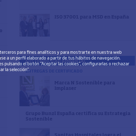
e
s
ISO 37001 para MSD en España
o
 terceros para fines analíticos y para mostrarte en nuestra web
se a un perfil elaborado a partir de tus hábitos de navegación.
1
SOSTENIBILIDAD AMBIENTAL
s pulsando el botón “Aceptar las cookies”, configurarlas o rechazar
r la selección”.
ENTREGAS DE CERTIFICADO
Marca N Sostenible para
Implaser
Grupo Bunzl España certifica su Estrategia
Sostenible
Sanitas Hospitales logra el