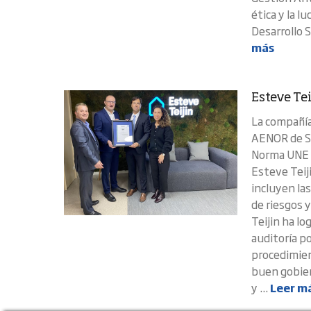
ética y la l
Desarrollo S
más
Esteve Tei
La compañía 
AENOR de Si
Norma UNE 1
Esteve Teij
incluyen la
de riesgos 
Teijin ha l
auditoría p
procedimien
buen gobiern
y ...
Leer m