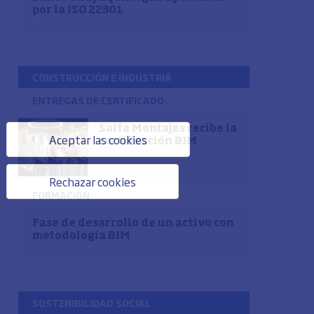
por la ISO 22301
CONSTRUCCIÓN E INDUSTRIA
ENTREGAS DE CERTIFICADO
Salfa Montajes recibe la
Aceptar las cookies
certificación BIM
Rechazar cookies
FORMACIÓN
Fase de desarrollo de un activo con
metodología BIM
SOSTENIBILIDAD SOCIAL