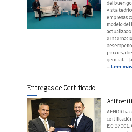
del buen go
vista teóric
empresas co
modelo del 
actualizado 
e internaci
desempeño e
proxies, cli
general. Ja
...
Leer má
Entregas de Certificado
Adif certi
AENOR ha co
certificaci
ISO 37001. 