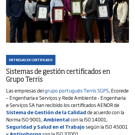
ENTREGAS DE CERTIFICADO
Sistemas de gestión certificados en
Grupo Terris
Las empresas del
grupo portugués Terris SGPS
, Ecorede
– Engenharia e Serviços y Rede Ambiente - Engenharia
e Serviços SA han recibido los certificados AENOR de
Sistema de Gestión de la Calidad
de acuerdo con la
Norma ISO 9001,
Ambiental
con la ISO 14001,
Seguridad y Salud en el Trabajo
según la ISO 45001
y
Antisoborno
con la ISO 37001.