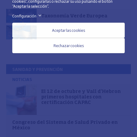
cookies”, configurarlas o rechazar su uso pulsando el botón
FORMACIÓN
“Aceptar la selección”.
Configuración
>
Taxonomía Verde Europea
Aceptar las cookies
Rechazar cookies
SANIDAD Y PREVENCIÓN
NOTICIAS
El 12 de octubre y Vall d'Hebron
primeros hospitales con
certificación CAPAC
Congreso del Sistema de Salud Privado en
México