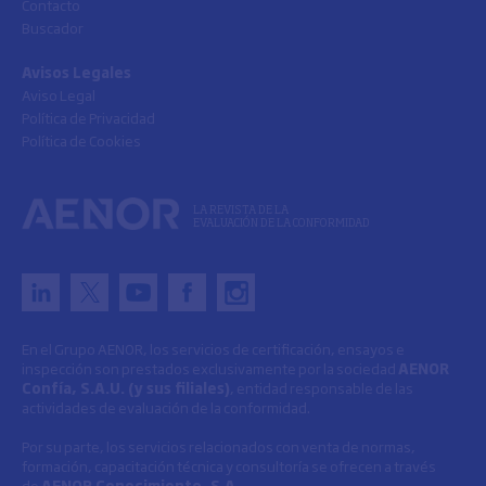
Contacto
Buscador
Avisos Legales
Aviso Legal
Política de Privacidad
Política de Cookies
LA REVISTA DE LA
EVALUACIÓN DE LA CONFORMIDAD
En el Grupo AENOR, los servicios de certificación, ensayos e
inspección son prestados exclusivamente por la sociedad
AENOR
Confía, S.A.U. (y sus filiales)
, entidad responsable de las
actividades de evaluación de la conformidad.
Por su parte, los servicios relacionados con venta de normas,
formación, capacitación técnica y consultoría se ofrecen a través
de
AENOR Conocimiento, S.A.