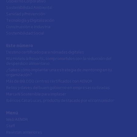
Gobierno Corporativo
Sostenibilidad Ambiental
Sanidad y Prevención
Tecnología y Digitalización
Construcción e Industria
Sostenibilidad Social
Este número
Destino certificado para nómadas digitales
RIU Hotels & Resorts, comprometidos con la reducción del
desperdicio alimentario
¿Sabes cómo implantar una estrategia de
mentoring
en tu
organización?
Más de 88.000 centros certificados con AENOR
Retos y claves del buen gobierno en empresas cotizadas
Marca N Sostenible para Implaser
Ibéricos Casa Lucas, producto destacado por el consumidor
Menú
Web AENOR
Staff
Revistas anteriores