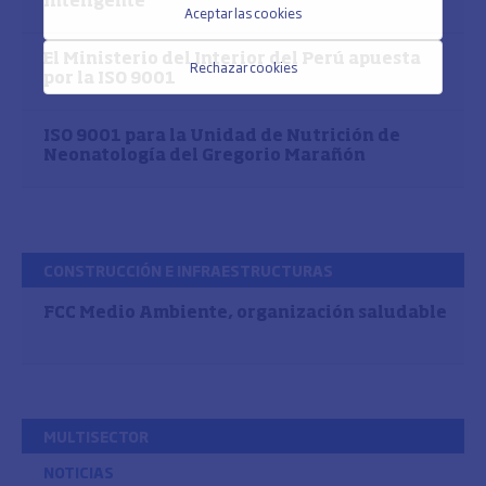
Inteligente
Aceptar las cookies
El Ministerio del Interior del Perú apuesta
Rechazar cookies
por la ISO 9001
ISO 9001 para la Unidad de Nutrición de
Neonatología del Gregorio Marañón
CONSTRUCCIÓN E INFRAESTRUCTURAS
FCC Medio Ambiente, organización saludable
MULTISECTOR
NOTICIAS