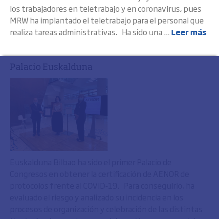
los trabajadores en teletrabajo y en coronavirus, pues
MRW ha implantado el teletrabajo para el personal que
realiza tareas administrativas. Ha sido una ...
Leer más
Palacio Euskalduna
Euskalduna Bilbao ha sido el primer Palacio de
Congresos en obtener la certificación de AENOR de
protocolos frente al COVID-19. Para conseguirlo, ha
evaluado el riesgo y analizado su incidencia en los
procesos de organización y celebración de las distintas