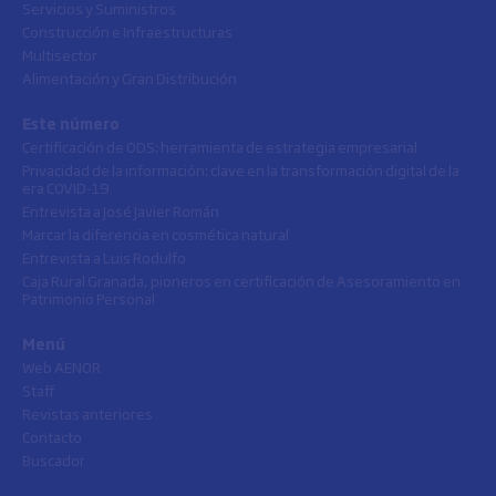
Servicios y Suministros
Construcción e Infraestructuras
Multisector
Alimentación y Gran Distribución
Este número
Certificación de ODS: herramienta de estrategia empresarial
Privacidad de la información: clave en la transformación digital de la
era COVID-19
Entrevista a José Javier Román
Marcar la diferencia en cosmética natural
Entrevista a Luis Rodulfo
Caja Rural Granada, pioneros en certificación de Asesoramiento en
Patrimonio Personal
Menú
Web AENOR
Staff
Revistas anteriores
Contacto
Buscador