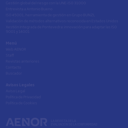
Gestión global del riesgo con la UNE-ISO 31000
Entrevista a Antonio Bueno
ISO 45001, herramienta de gestión en Grupo BUNZL
Validación de métodos alternativos reconocida en Estados Unidos
Xestión Integrada de Pontevedra: innovación para adaptar las ISO
9001 y 14001
Menú
Web AENOR
Staff
Revistas anteriores
Contacto
Buscador
Avisos Legales
Aviso Legal
Política de Privacidad
Política de Cookies
LA REVISTA DE LA
EVALUACIÓN DE LA CONFORMIDAD