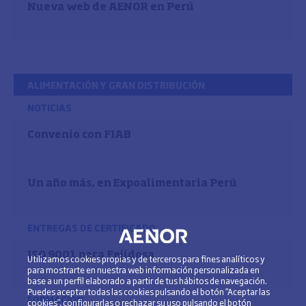
Nueva web de AENOR en Perú
ALIMENTACIÓN Y GRAN DISTRIBUCIÓN
NOTICIAS
Convenio con FIAB
Un año más, en Expoalimentaria Perú
ENTREGAS DE CERTIFICADO
ISO 9001 para Fejidosa
Utilizamos cookies propias y de terceros para fines analíticos y
para mostrarte en nuestra web información personalizada en
base a un perfil elaborado a partir de tus hábitos de navegación.
Puedes aceptar todas las cookies pulsando el botón “Aceptar las
FORMACIÓN
cookies”, configurarlas o rechazar su uso pulsando el botón