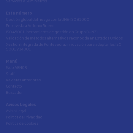
Servicios y Suministros
Este número
Gestión global del riesgo con la UNE-ISO 31000
Entrevista a Antonio Bueno
ISO 45001, herramienta de gestión en Grupo BUNZL
Validación de métodos alternativos reconocida en Estados Unidos
Xestión Integrada de Pontevedra: innovación para adaptar las ISO
9001 y 14001
Menú
Web AENOR
Staff
Revistas anteriores
Contacto
Buscador
Avisos Legales
Aviso Legal
Política de Privacidad
Política de Cookies