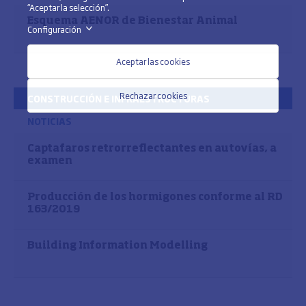
“Aceptar la selección”.
Esquema AENOR de Bienestar Animal
Configuración
>
Aceptar las cookies
Rechazar cookies
CONSTRUCCIÓN E INFRAESTRUCTURAS
NOTICIAS
Captafaros retrorreflectantes en autovías, a
examen
Producción de los hormigones conforme al RD
163/2019
Building Information Modelling