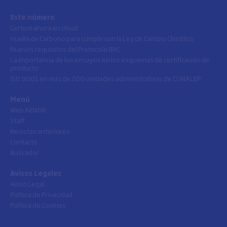
Este número
Certool ahora en cloud
Huella de Carbono para cumplir con la Ley de Cambio Climático
Nuevos requisitos del Protocolo BRC
La importancia de los ensayos en los esquemas de certificación de
producto
ISO 9001 en más de 200 unidades administrativas de CONALEP
Menú
Web AENOR
Staff
Revistas anteriores
Contacto
Buscador
Avisos Legales
Aviso Legal
Política de Privacidad
Política de Cookies