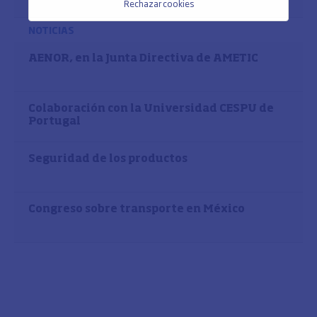
Rechazar cookies
NOTICIAS
AENOR, en la Junta Directiva de AMETIC
Colaboración con la Universidad CESPU de
Portugal
Seguridad de los productos
Congreso sobre transporte en México