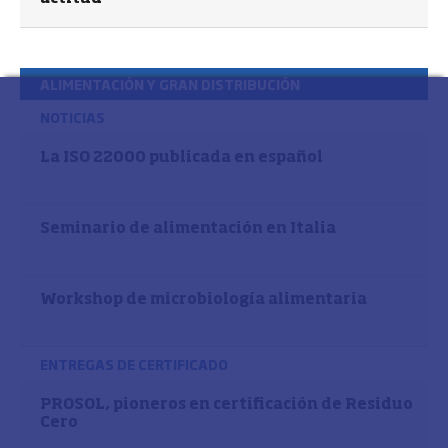
ALIMENTACIÓN Y GRAN DISTRIBUCIÓN
NOTICIAS
La ISO 22000 publicada en español
Seminario de alimentación en Italia
Workshop de microbiología alimentaria
ENTREGAS DE CERTIFICADO
PROSOL, pioneros en certificación de Residuo
Cero