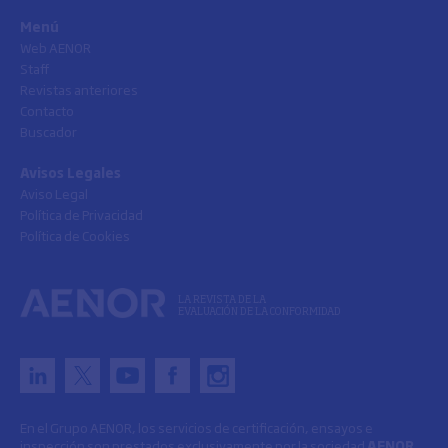
Menú
Web AENOR
Staff
Revistas anteriores
Contacto
Buscador
Avisos Legales
Aviso Legal
Política de Privacidad
Política de Cookies
LA REVISTA DE LA
EVALUACIÓN DE LA CONFORMIDAD
En el Grupo AENOR, los servicios de certificación, ensayos e
inspección son prestados exclusivamente por la sociedad
AENOR