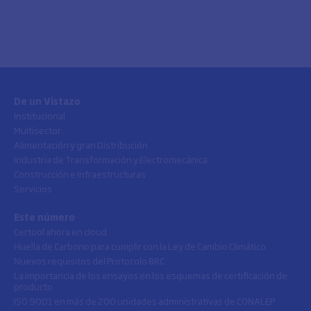
De un Vistazo
Institucional
Multisector
Alimentación y gran Distribución
Industria de Transformación y Electromecánica
Construcción e Infraestructuras
Servicios
Este número
Certool ahora en cloud
Huella de Carbono para cumplir con la Ley de Cambio Climático
Nuevos requisitos del Protocolo BRC
La importancia de los ensayos en los esquemas de certificación de
producto
ISO 9001 en más de 200 unidades administrativas de CONALEP