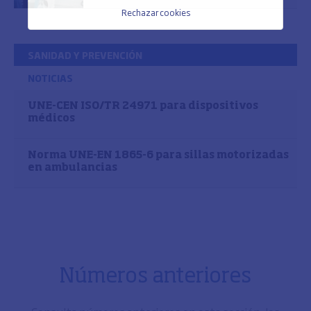
Rechazar cookies
SANIDAD Y PREVENCIÓN
NOTICIAS
UNE-CEN ISO/TR 24971 para dispositivos
médicos
Norma UNE-EN 1865-6 para sillas motorizadas
en ambulancias
Números anteriores