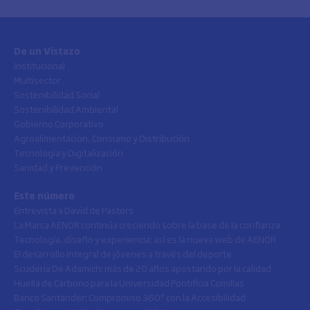
De un Vistazo
Institucional
Multisector
Sostenibilidad Social
Sostenibilidad Ambiental
Gobierno Corporativo
Agroalimentación, Consumo y Distribución
Tecnología y Digitalización
Sanidad y Prevención
Este número
Entrevista a David de Pastors
La Marca AENOR continúa creciendo sobre la base de la confianza
Tecnología, diseño y experiencia: así es la nueva web de AENOR
El desarrollo integral de jóvenes a través del deporte
Scuderia De Adamich: más de 20 años apostando por la calidad
Huella de Carbono para la Universidad Pontificia Comillas
Banco Santander: Compromiso 360º con la Accesibilidad