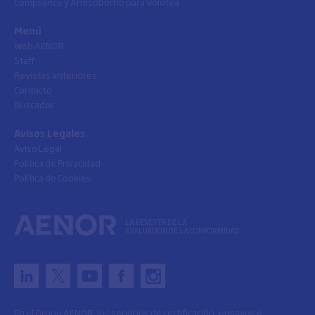
Compliance y Antisoborno para Volotea
Menú
Web AENOR
Staff
Revistas anteriores
Contacto
Buscador
Avisos Legales
Aviso Legal
Política de Privacidad
Política de Cookies
LA REVISTA DE LA
EVALUACIÓN DE LA CONFORMIDAD
En el Grupo AENOR, los servicios de certificación, ensayos e