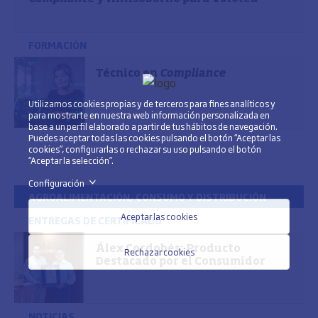
FORMACIÓN
Técnico en
Compliance
Utilizamos cookies propias y de terceros para fines analíticos y
para mostrarte en nuestra web información personalizada en
base a un perfil elaborado a partir de tus hábitos de navegación.
Puedes aceptar todas las cookies pulsando el botón “Aceptar las
cookies”, configurarlas o rechazar su uso pulsando el botón
“Aceptar la selección”.
Configuración
>
AGROALIMENTACIÓN, CONSUMO Y DISTRIBUCIÓN
Aceptar las cookies
ENTREGAS DE CERTIFICADO
Álex Cordobés: Producto
Rechazar cookies
Destacado por el Consumidor
NOTICIAS