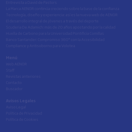
Entrevista a David de Pastors
La Marca AENOR continúa creciendo sobre la base de la confianza
Tecnología, diseño y experiencia: así es la nueva web de AENOR
El desarrollo integral de jóvenes a través del deporte
Scuderia De Adamich: más de 20 años apostando por la calidad
Huella de Carbono para la Universidad Pontificia Comillas
Banco Santander: Compromiso 360º con la Accesibilidad
Compliance y Antisoborno para Volotea
Menú
Web AENOR
Staff
Revistas anteriores
Contacto
Buscador
Avisos Legales
Aviso Legal
Política de Privacidad
Política de Cookies