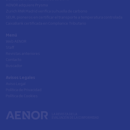
AENOR adquiere Prysma
Zurich RNR Madrid verifica su huella de carbono
SEUR, pioneros en certificar el transporte a temperatura controlada
CaixaBank certificada en Compliance Tributario
Menú
Web AENOR
Staff
Revistas anteriores
Contacto
Buscador
Avisos Legales
Aviso Legal
Política de Privacidad
Política de Cookies
LA REVISTA DE LA
EVALUACIÓN DE LA CONFORMIDAD