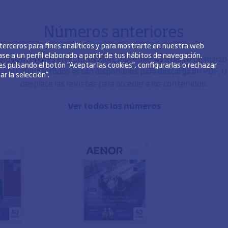
Números anteriores
 terceros para fines analíticos y para mostrarte en nuestra web
se a un perfil elaborado a partir de tus hábitos de navegación.
os anteriores en esta sección, los números a partir de marz
s pulsando el botón “Aceptar las cookies”, configurarlas o rechazar
sión Online y todos están disponibles para descarga en PDF. Uti
r la selección”.
desplace las revistas para acceder a los contenidos.
Ver todos los números