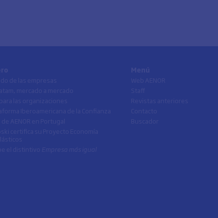
ero
Menú
lado de las empresas
Web AENOR
atam, mercado a mercado
Staff
para las organizaciones
Revistas anteriores
ataforma Iberoamericana de la Confianza
Contacto
 de AENOR en Portugal
Buscador
ski certifica su Proyecto Economía
Plásticos
e el distintivo
Empresa más igual