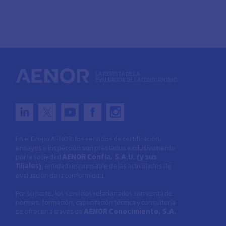
LA REVISTA DE LA
EVALUACIÓN DE LA CONFORMIDAD
En el Grupo AENOR, los servicios de certificación,
ensayos e inspección son prestados exclusivamente
por la sociedad
AENOR Confía, S.A.U. (y sus
filiales)
, entidad responsable de las actividades de
evaluación de la conformidad.
Por su parte, los servicios relacionados con venta de
normas, formación, capacitación técnica y consultoría
se ofrecen a través de
AENOR Conocimiento, S.A.