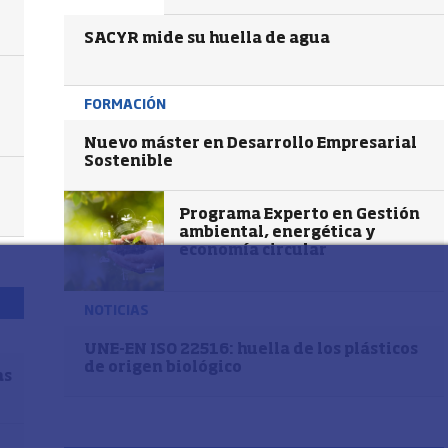
SACYR mide su huella de agua
FORMACIÓN
Nuevo máster en Desarrollo Empresarial
Sostenible
Programa Experto en Gestión
ambiental, energética y
economía circular
NOTICIAS
UNE-EN ISO 22516: huella de los plásticos
de origen biológico
as