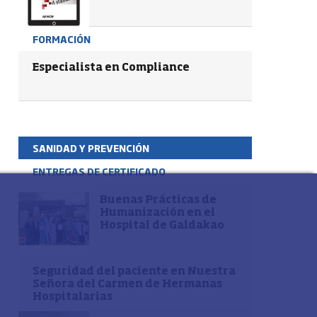
FORMACIÓN
Especialista en Compliance
SANIDAD Y PREVENCIÓN
ENTREGAS DE CERTIFICADO
Buenas Prácticas de
Humanización en el
Hospital de Galdakao
Seguridad del paciente en Nuestra
Señora del Carmen de Hermanas
Hospitalarias