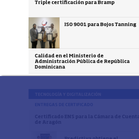
Triple certificación para Bramp
ISO 9001 para Bojos Tanning
Calidad en el Ministerio de
Administración Pública de República
Dominicana
TECNOLOGÍA Y DIGITALIZACIÓN
ENTREGAS DE CERTIFICADO
Certificado ENS para la Cámara de Cuent
de Aragón
Predictiva obtiene el