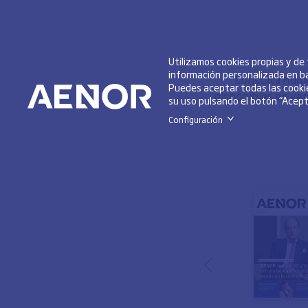
Utilizamos cookies propias y de
información personalizada en ba
Consulta númer
Puedes aceptar todas las cookie
disponibles en ver
su uso pulsando el botón “Acepta
Configuración
>