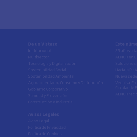
De un Vistazo
Este núm
Institucional
25 años al 
Multisector
AENOR en L
Tecnología y Digitalización
Soluciones 
Sostenibilidad Social
Hacia la Pl
Sostenibilidad Ambiental
Nueva sede
Agroalimentario, Consumo y Distribución
Vegalsa-Ero
Circular de 
Gobierno Corporativo
AENOR recib
Sanidad y Prevención
Construcción e Industria
Avisos Legales
Aviso Legal
Política de Privacidad
Política de Cookies