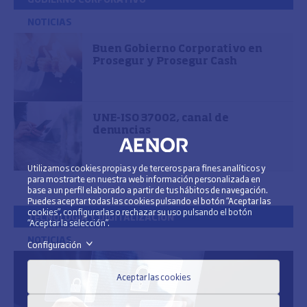
NOTICIAS
Buen Gobierno Corporativo en
Prosegur y Prosegur Cash
UNE-ISO 37002, canal de
denuncias
Utilizamos cookies propias y de terceros para fines analíticos y
para mostrarte en nuestra web información personalizada en
base a un perfil elaborado a partir de tus hábitos de navegación.
Puedes aceptar todas las cookies pulsando el botón “Aceptar las
cookies”, configurarlas o rechazar su uso pulsando el botón
TECNOLOGÍA Y DIGITALIZACIÓN
“Aceptar la selección”.
NOTICIAS
Configuración
>
Aceptar las cookies