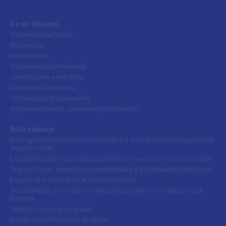
De un Vistazo
Sostenibilidad Social
Multisector
Institucional
Sostenibilidad Ambiental
Construcción e Industria
Gobierno Corporativo
Tecnología y Digitalización
Agroalimentación, Consumo y Distribución
Este número
IV Congreso de Industria Conectada 4.0
Transformación digital en la
era pos-COVID
La digitalización impulsa las auditorías en remoto en la construcción
Granja Circular: sentido y sostenibilidad para la ganadería del futuro
España se mantiene en el
top ten
mundial
Accesibilidad universal: estrategia de gestión en Fundación Caja
Navarra
AENOR, la casa de la calidad
Primer AENOR Focus en Igualdad