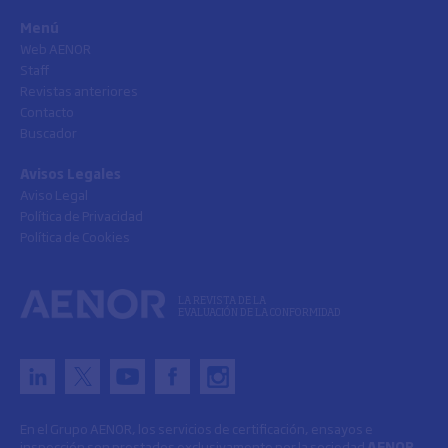
Menú
Web AENOR
Staff
Revistas anteriores
Contacto
Buscador
Avisos Legales
Aviso Legal
Política de Privacidad
Política de Cookies
LA REVISTA DE LA
EVALUACIÓN DE LA CONFORMIDAD
En el Grupo AENOR, los servicios de certificación, ensayos e
inspección son prestados exclusivamente por la sociedad
AENOR