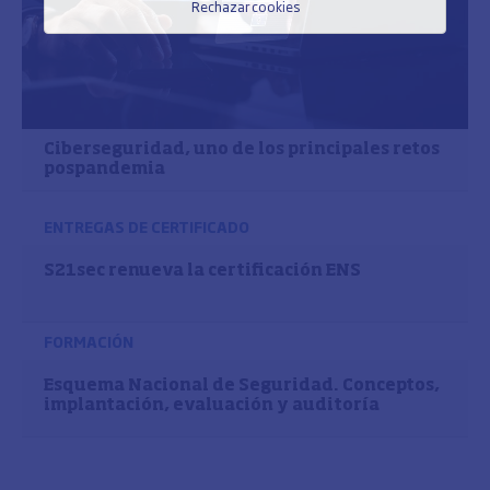
Rechazar cookies
Ciberseguridad, uno de los principales retos
pospandemia
ENTREGAS DE CERTIFICADO
S21sec renueva la certificación ENS
FORMACIÓN
Esquema Nacional de Seguridad. Conceptos,
implantación, evaluación y auditoría