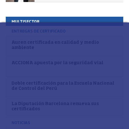
MULTISECTOR
ENTREGAS DE CERTIFICADO
Auren certificada en calidad y medio
ambiente
ACCIONA apuesta por la seguridad vial
Doble certificación para la Escuela Nacional
de Control del Perú
La Diputación Barcelona renueva sus
certificados
NOTICIAS