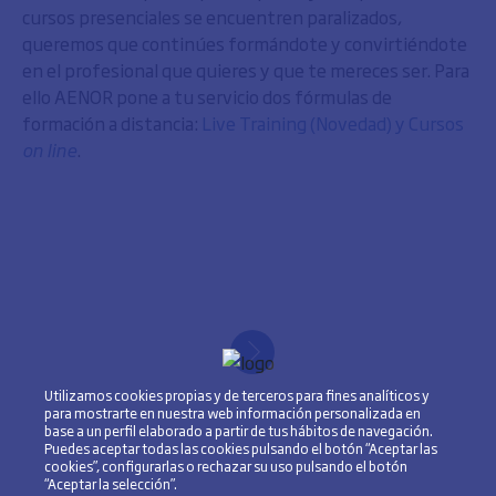
cursos presenciales se encuentren paralizados,
queremos que continúes formándote y convirtiéndote
en el profesional que quieres y que te mereces ser. Para
ello AENOR pone a tu servicio dos fórmulas de
formación a distancia:
Live Training (Novedad) y Cursos
on line
.
Utilizamos cookies propias y de terceros para fines analíticos y
para mostrarte en nuestra web información personalizada en
base a un perfil elaborado a partir de tus hábitos de navegación.
Puedes aceptar todas las cookies pulsando el botón “Aceptar las
cookies”, configurarlas o rechazar su uso pulsando el botón
“Aceptar la selección”.