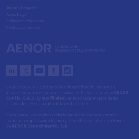
Avisos Legales
Aviso Legal
Política de Privacidad
Política de Cookies
LA REVISTA DE LA
EVALUACIÓN DE LA CONFORMIDAD
En el Grupo AENOR, los servicios de certificación, ensayos e
inspección son prestados exclusivamente por la sociedad
AENOR
Confía, S.A.U. (y sus filiales)
, entidad responsable de las
actividades de evaluación de la conformidad.
Por su parte, los servicios relacionados con venta de normas,
formación, capacitación técnica y consultoría se ofrecen a través
de
AENOR Conocimiento, S.A.