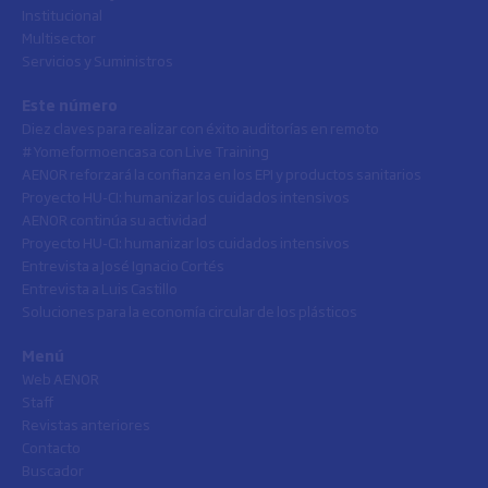
Institucional
Multisector
Servicios y Suministros
Este número
Diez claves para realizar con éxito auditorías en remoto
#Yomeformoencasa con Live Training
AENOR reforzará la confianza en los EPI y productos sanitarios
Proyecto HU-CI: humanizar los cuidados intensivos
AENOR continúa su actividad
Proyecto HU-CI: humanizar los cuidados intensivos
Entrevista a José Ignacio Cortés
Entrevista a Luis Castillo
Soluciones para la economía circular de los plásticos
Menú
Web AENOR
Staff
Revistas anteriores
Contacto
Buscador