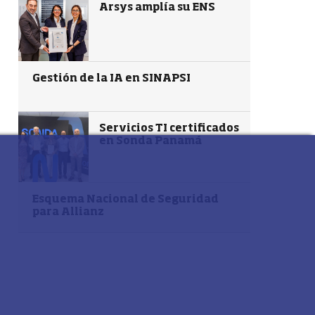
Arsys amplía su ENS
Gestión de la IA en SINAPSI
Servicios TI certificados
en Sonda Panamá
Esquema Nacional de Seguridad
para Allianz