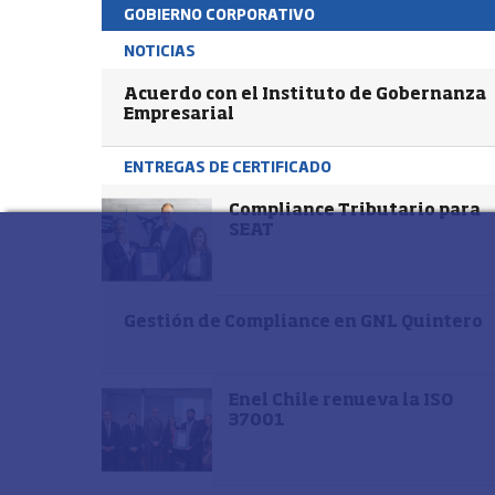
GOBIERNO CORPORATIVO
NOTICIAS
Acuerdo con el Instituto de Gobernanza
Empresarial
ENTREGAS DE CERTIFICADO
Compliance Tributario para
SEAT
Gestión de Compliance en GNL Quintero
Enel Chile renueva la ISO
37001