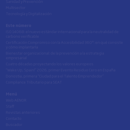
Sanidad y Prevención
Multisector
Tecnología y Digitalización
Este número
ISO 14068: el nuevo estándar internacional para la neutralidad de
carbono verificable
Certificación Compromiso con la Accesibilidad 360º: en qué consiste
y cómo implantarla
Bienestar organizacional: de la prevención a la estrategia
empresarial
Cuatro décadas proyectando los valores europeos
“Wake Up, Spain!” 2026, primer Evento Residuo Cero en España
Donostia, primera “Ciudad para el Talento Emprendedor”
Compliance Tributario para SEAT
Menú
Web AENOR
Staff
Revistas anteriores
Contacto
Buscador