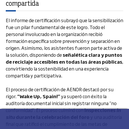
compartida
El informe de certificación subrayó que la sensibilización
fue un pilar fundamental de este logro. Todo el
personal involucrado en la organización recibió
formación específica sobre prevención y separación en
origen. Asimismo, los asistentes fueron parte activa de
la solución, disponiendo de
señalética clara y puntos
de reciclaje accesibles en todas las áreas públicas
,
convirtiendo la sostenibilidad en una experiencia
compartida y participativa.
El proceso de certificación de AENOR destacó por su
rigor.
“Wake Up, Spain!”
ya superó con éxito la
auditoría documental inicial sin registrar ninguna “no
conformidad”. El proceso culminó con
inspecciones
in
situ
durante la celebración del foro
y una auditoría
final que ratificó el cumplimiento de las metas de