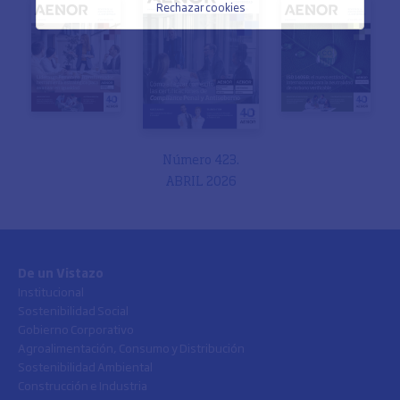
Rechazar cookies
Número 423.
ABRIL 2026
De un Vistazo
Institucional
Sostenibilidad Social
Gobierno Corporativo
Agroalimentación, Consumo y Distribución
Sostenibilidad Ambiental
Construcción e Industria