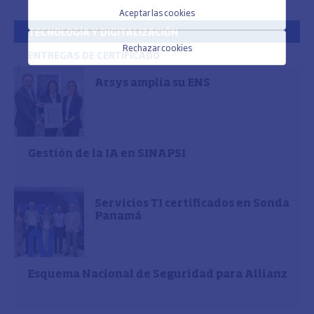
Aceptar las cookies
TECNOLOGÍA Y DIGITALIZACIÓN
Rechazar cookies
ENTREGAS DE CERTIFICADO
Arsys amplía su ENS
Gestión de la IA en SINAPSI
Servicios TI certificados en Sonda
Panamá
Esquema Nacional de Seguridad para Allianz