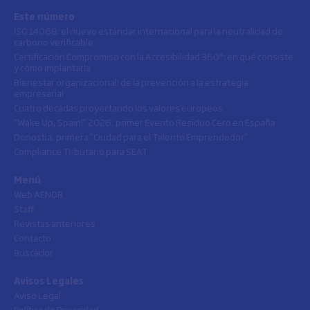
Este número
ISO 14068: el nuevo estándar internacional para la neutralidad de
carbono verificable
Certificación Compromiso con la Accesibilidad 360º: en qué consiste
y cómo implantarla
Bienestar organizacional: de la prevención a la estrategia
empresarial
Cuatro décadas proyectando los valores europeos
“Wake Up, Spain!” 2026, primer Evento Residuo Cero en España
Donostia, primera “Ciudad para el Talento Emprendedor”
Compliance Tributario para SEAT
Menú
Web AENOR
Staff
Revistas anteriores
Contacto
Buscador
Avisos Legales
Aviso Legal
Política de Privacidad