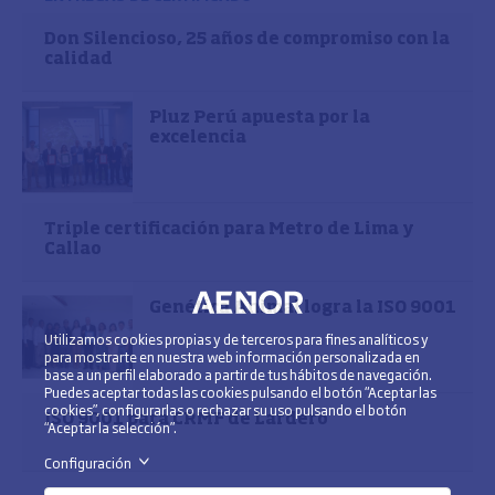
Don Silencioso, 25 años de compromiso con la
calidad
Pluz Perú apuesta por la
excelencia
Triple certificación para Metro de Lima y
Callao
Genética Animal logra la ISO 9001
Utilizamos cookies propias y de terceros para fines analíticos y
para mostrarte en nuestra web información personalizada en
base a un perfil elaborado a partir de tus hábitos de navegación.
Puedes aceptar todas las cookies pulsando el botón “Aceptar las
cookies”, configurarlas o rechazar su uso pulsando el botón
ISO 9001 para CRMF de Lardero
“Aceptar la selección”.
Configuración
>