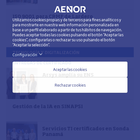
ISO 9001 para CRMF de Lardero
Utilizamos cookies propias y de terceros para fines analíticos y
para mostrarte en nuestra web información personalizada en
base a un perfil elaborado a partir de tus hábitos de navegación.
Puedes aceptar todas las cookies pulsando el botón “Aceptar las
cookies”, configurarlas o rechazar su uso pulsando el botón
“Aceptar la selección”.
TECNOLOGÍA Y DIGITALIZACIÓN
Configuración
>
ENTREGAS DE CERTIFICADO
Aceptar las cookies
Arsys amplía su ENS
Rechazar cookies
Gestión de la IA en SINAPSI
Servicios TI certificados en Sonda
Panamá