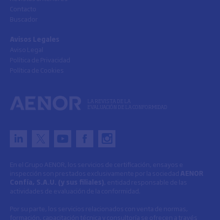
Contacto
Buscador
Avisos Legales
Aviso Legal
Política de Privacidad
Política de Cookies
LA REVISTA DE LA
EVALUACIÓN DE LA CONFORMIDAD
En el Grupo AENOR, los servicios de certificación, ensayos e
inspección son prestados exclusivamente por la sociedad
AENOR
Confía, S.A.U. (y sus filiales)
, entidad responsable de las
actividades de evaluación de la conformidad.
Por su parte, los servicios relacionados con venta de normas,
formación, capacitación técnica y consultoría se ofrecen a través