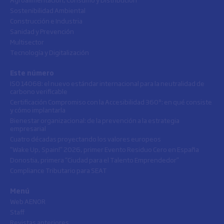
Sostenibilidad Ambiental
Construcción e Industria
Sanidad y Prevención
Multisector
Tecnología y Digitalización
Este número
ISO 14068: el nuevo estándar internacional para la neutralidad de
carbono verificable
Certificación Compromiso con la Accesibilidad 360º: en qué consiste
y cómo implantarla
Bienestar organizacional: de la prevención a la estrategia
empresarial
Cuatro décadas proyectando los valores europeos
“Wake Up, Spain!” 2026, primer Evento Residuo Cero en España
Donostia, primera “Ciudad para el Talento Emprendedor”
Compliance Tributario para SEAT
Menú
Web AENOR
Staff
Revistas anteriores